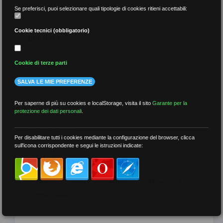
Se preferisci, puoi selezionare quali tipologie di cookies ritieni accettabili:
Cookie tecnici (obbligatorio)
per data
Cookie di terze parti
SALVA LE MIE PREFERENZE
più recenti
Per saperne di più su cookies e localStorage, visita il sito
Garante per la
protezione dei dati personali
.
meno recenti
Per disabilitare tutti i cookies mediante la configurazione del browser, clicca
sull'icona corrispondente e segui le istruzioni indicate:
per tag
##DS
##FGU
##Gilda
##audoizioni
##autonomia