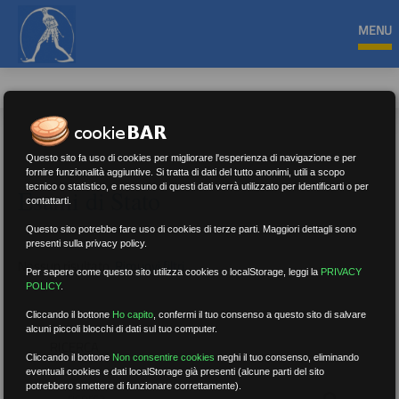
MENU
Questo sito fa uso di cookies per migliorare l'esperienza di navigazione e per
fornire funzionalità aggiuntive. Si tratta di dati del tutto anonimi, utili a scopo
tecnico o statistico, e nessuno di questi dati verrà utilizzato per identificarti o per
Esami di Stato
contattarti.
Questo sito potrebbe fare uso di cookies di terze parti. Maggiori dettagli sono
presenti sulla privacy policy.
Nessun risultato.
Rimuovi filtri
Per sapere come questo sito utilizza cookies o localStorage, leggi la
PRIVACY
POLICY
.
Cliccando il bottone
Ho capito
,
confermi il tuo consenso a questo sito di salvare
alcuni piccoli blocchi di dati sul tuo computer.
RICERCA
Cliccando il bottone
Non consentire cookies
neghi il tuo consenso, eliminando
eventuali cookies e dati localStorage già presenti (alcune parti del sito
potrebbero smettere di funzionare correttamente).