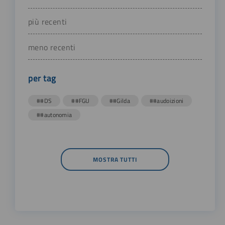
più recenti
meno recenti
per tag
##DS
##FGU
##Gilda
##audoizioni
##autonomia
MOSTRA TUTTI