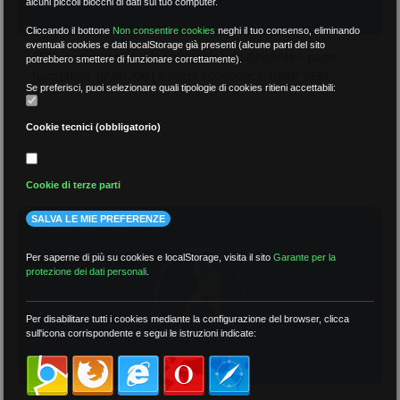
alcuni piccoli blocchi di dati sul tuo computer.
Cliccando il bottone
Non consentire cookies
neghi il tuo consenso, eliminando
eventuali cookies e dati localStorage già presenti (alcune parti del sito
CCNL comparto Scuola personale non dirigente - parte
potrebbero smettere di funzionare correttamente).
normativa 1998/2001 e parte economica 1998/1999
Se preferisci, puoi selezionare quali tipologie di cookies ritieni accettabili:
Cookie tecnici (obbligatorio)
27 Maggio 1999
Cookie di terze parti
SALVA LE MIE PREFERENZE
Per saperne di più su cookies e localStorage, visita il sito
Garante per la
protezione dei dati personali
.
Per disabilitare tutti i cookies mediante la configurazione del browser, clicca
sull'icona corrispondente e segui le istruzioni indicate: