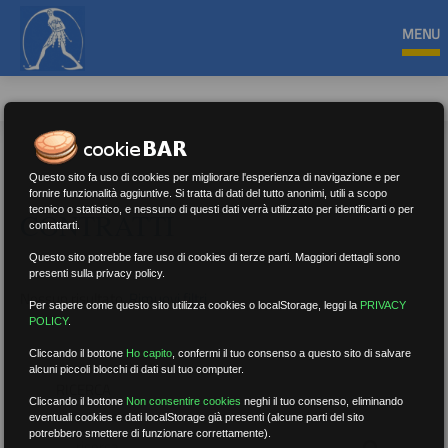
MENU
Questo sito fa uso di cookies per migliorare l'esperienza di navigazione e per
fornire funzionalità aggiuntive. Si tratta di dati del tutto anonimi, utili a scopo
tecnico o statistico, e nessuno di questi dati verrà utilizzato per identificarti o per
CONTRATTI
contattarti.
Questo sito potrebbe fare uso di cookies di terze parti. Maggiori dettagli sono
presenti sulla privacy policy.
Nessun risultato.
Rimuovi filtri
Per sapere come questo sito utilizza cookies o localStorage, leggi la
PRIVACY
POLICY
.
Cliccando il bottone
Ho capito
,
confermi il tuo consenso a questo sito di salvare
alcuni piccoli blocchi di dati sul tuo computer.
RICERCA
Cliccando il bottone
Non consentire cookies
neghi il tuo consenso, eliminando
eventuali cookies e dati localStorage già presenti (alcune parti del sito
potrebbero smettere di funzionare correttamente).