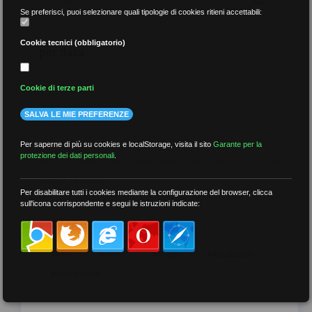
Se preferisci, puoi selezionare quali tipologie di cookies ritieni accettabili:
Cookie tecnici (obbligatorio)
per data
Cookie di terze parti
SALVA LE MIE PREFERENZE
più recenti
Per saperne di più su cookies e localStorage, visita il sito
Garante per la
protezione dei dati personali
.
meno recenti
Per disabilitare tutti i cookies mediante la configurazione del browser, clicca
sull'icona corrispondente e segui le istruzioni indicate:
per tag
##DS
##FGU
##Gilda
##audoizioni
##autonomia