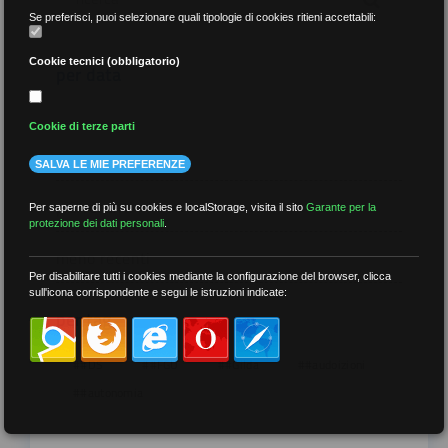
Se preferisci, puoi selezionare quali tipologie di cookies ritieni accettabili:
Cookie tecnici (obbligatorio)
per data
Cookie di terze parti
SALVA LE MIE PREFERENZE
più recenti
Per saperne di più su cookies e localStorage, visita il sito
Garante per la
protezione dei dati personali
.
meno recenti
Per disabilitare tutti i cookies mediante la configurazione del browser, clicca
sull'icona corrispondente e segui le istruzioni indicate:
per tag
##DS
##FGU
##Gilda
##audoizioni
##autonomia