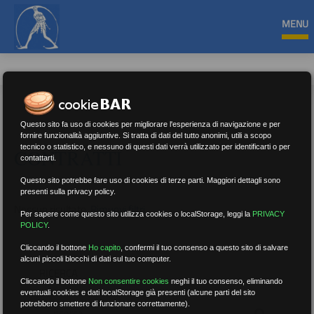
MENU
Questo sito fa uso di cookies per migliorare l'esperienza di navigazione e per
fornire funzionalità aggiuntive. Si tratta di dati del tutto anonimi, utili a scopo
tecnico o statistico, e nessuno di questi dati verrà utilizzato per identificarti o per
CONTRATTI
contattarti.
Questo sito potrebbe fare uso di cookies di terze parti. Maggiori dettagli sono
presenti sulla privacy policy.
Nessun risultato.
Rimuovi filtri
Per sapere come questo sito utilizza cookies o localStorage, leggi la
PRIVACY
POLICY
.
Cliccando il bottone
Ho capito
,
confermi il tuo consenso a questo sito di salvare
alcuni piccoli blocchi di dati sul tuo computer.
RICERCA
Cliccando il bottone
Non consentire cookies
neghi il tuo consenso, eliminando
eventuali cookies e dati localStorage già presenti (alcune parti del sito
potrebbero smettere di funzionare correttamente).