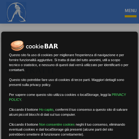
MENU
Questo sito fa uso di cookies per migliorare l'esperienza di navigazione e per
fornire funzionalità aggiuntive. Si tratta di dati del tutto anonimi, utili a scopo
tecnico o statistico, e nessuno di questi dati verrà utilizzato per identificarti o per
CONTRATTI
contattarti.
Questo sito potrebbe fare uso di cookies di terze parti. Maggiori dettagli sono
presenti sulla privacy policy.
Nessun risultato.
Rimuovi filtri
Per sapere come questo sito utilizza cookies o localStorage, leggi la
PRIVACY
POLICY
.
Cliccando il bottone
Ho capito
,
confermi il tuo consenso a questo sito di salvare
alcuni piccoli blocchi di dati sul tuo computer.
RICERCA
Cliccando il bottone
Non consentire cookies
neghi il tuo consenso, eliminando
eventuali cookies e dati localStorage già presenti (alcune parti del sito
potrebbero smettere di funzionare correttamente).