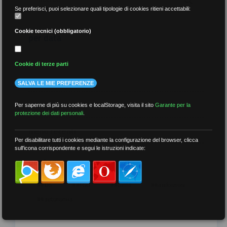
Se preferisci, puoi selezionare quali tipologie di cookies ritieni accettabili:
Cookie tecnici (obbligatorio)
per data
Cookie di terze parti
SALVA LE MIE PREFERENZE
più recenti
Per saperne di più su cookies e localStorage, visita il sito
Garante per la
protezione dei dati personali
.
meno recenti
Per disabilitare tutti i cookies mediante la configurazione del browser, clicca
sull'icona corrispondente e segui le istruzioni indicate:
per tag
##DS
##FGU
##Gilda
##audoizioni
##autonomia