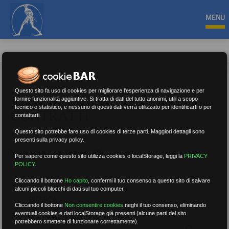
MENU
Questo sito fa uso di cookies per migliorare l'esperienza di navigazione e per
fornire funzionalità aggiuntive. Si tratta di dati del tutto anonimi, utili a scopo
tecnico o statistico, e nessuno di questi dati verrà utilizzato per identificarti o per
CONTRATTI
contattarti.
Questo sito potrebbe fare uso di cookies di terze parti. Maggiori dettagli sono
presenti sulla privacy policy.
Nessun risultato.
Rimuovi filtri
Per sapere come questo sito utilizza cookies o localStorage, leggi la
PRIVACY
POLICY
.
Cliccando il bottone
Ho capito
,
confermi il tuo consenso a questo sito di salvare
alcuni piccoli blocchi di dati sul tuo computer.
RICERCA
Cliccando il bottone
Non consentire cookies
neghi il tuo consenso, eliminando
eventuali cookies e dati localStorage già presenti (alcune parti del sito
potrebbero smettere di funzionare correttamente).