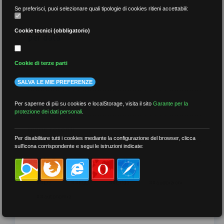
Se preferisci, puoi selezionare quali tipologie di cookies ritieni accettabili:
Cookie tecnici (obbligatorio)
per data
Cookie di terze parti
SALVA LE MIE PREFERENZE
più recenti
Per saperne di più su cookies e localStorage, visita il sito
Garante per la
protezione dei dati personali
.
meno recenti
Per disabilitare tutti i cookies mediante la configurazione del browser, clicca
sull'icona corrispondente e segui le istruzioni indicate:
per tag
##DS
##FGU
##Gilda
##audoizioni
##autonomia