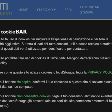
TI
COMUNICATI
HOME
CHI SIAMO
SEDI
STAMPA
GNANTI
to fa uso di cookies per migliorare l'esperienza di navigazione e per fornire
ità aggiuntive. Si tratta di dati del tutto anonimi, utili a scopo tecnico o statist
i questi dati verrà utilizzato per identificarti o per contattarti.
to potrebbe fare uso di cookies di terze parti. Maggiori dettagli sono presenti 
olicy.
re come questo sito utilizza cookies o localStorage, leggi la
PRIVACY POLI
o il bottone
Ho capito
,
confermi il tuo consenso a questo sito di salvare alcuni
i dati sul tuo computer.
o il bottone
Non consentire cookies
neghi il tuo consenso, eliminando eventua
 dati localStorage già presenti (alcune parti del sito potrebbero smettere di f
mente).