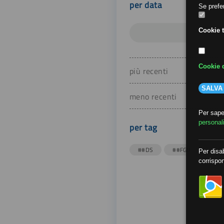
per data
Se prefer
Cookie t
Cookie d
più recenti
SALVA
meno recenti
Per saper
personal
per tag
##DS
##FGU
##Gi
Per disab
corrispon