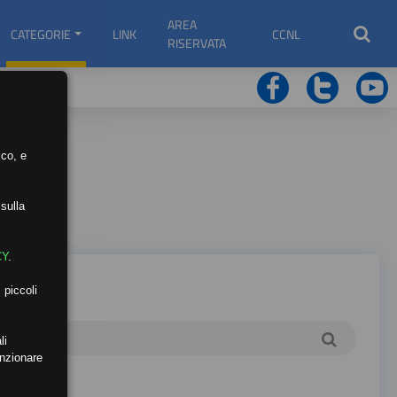
AREA
CATEGORIE
LINK
CCNL
RISERVATA
ico, e
sulla
CY
.
 piccoli
li
unzionare