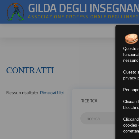
GILDA DEGLI INSEGNAN
ASSOCIAZIONE PROFESSIONALE DEGLI INSE
Questo si
funzional
nessuno d
CONTRATTI
Questo si
privacy p
Per sape
Nessun risultato.
Rimuovi filtri
RICERCA
Cliccand
blocchi d
Cliccand
cookies e
corretta