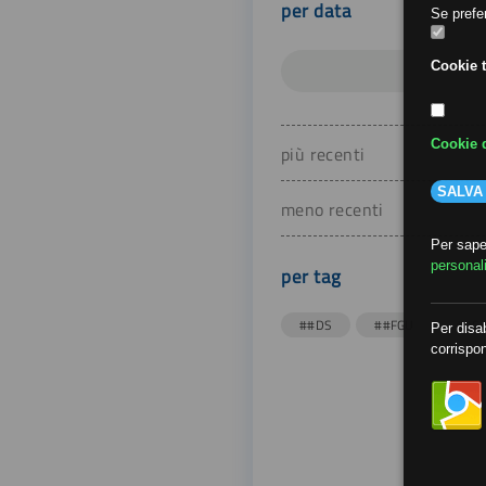
per data
Se prefer
Cookie t
Cookie d
più recenti
SALVA
meno recenti
Per saper
personal
per tag
##DS
##FGU
##Gi
Per disab
corrispon