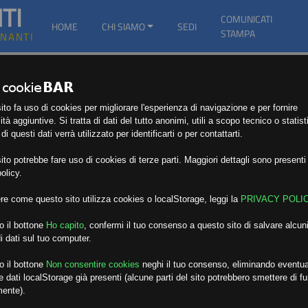
TI
COMUNICATI
HOME
CHI SIAMO
SEDI
STAMPA
GNANTI
to fa uso di cookies per migliorare l'esperienza di navigazione e per fornire
ità aggiuntive. Si tratta di dati del tutto anonimi, utili a scopo tecnico o statist
i questi dati verrà utilizzato per identificarti o per contattarti.
to potrebbe fare uso di cookies di terze parti. Maggiori dettagli sono presenti 
olicy.
re come questo sito utilizza cookies o localStorage, leggi la
PRIVACY POLI
o il bottone
Ho capito
,
confermi il tuo consenso a questo sito di salvare alcuni
i dati sul tuo computer.
o il bottone
Non consentire cookies
neghi il tuo consenso, eliminando eventua
 dati localStorage già presenti (alcune parti del sito potrebbero smettere di f
mente).