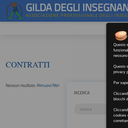
GILDA DEGLI INSEGNAN
ASSOCIAZIONE PROFESSIONALE DEGLI INSE
Questo si
funzional
nessuno d
CONTRATTI
Questo si
privacy p
Per sape
Nessun risultato.
Rimuovi filtri
RICERCA
Cliccand
blocchi d
Cliccand
cookies e
corretta