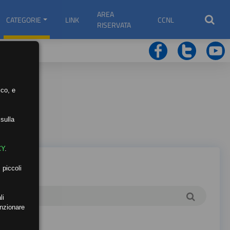
AREA
CATEGORIE
LINK
CCNL
RISERVATA
ico, e
sulla
CY
.
 piccoli
li
unzionare