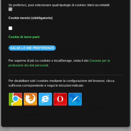
Se preferisci, puoi selezionare quali tipologie di cookies ritieni accettabili:
Cookie tecnici (obbligatorio)
per data
Cookie di terze parti
SALVA LE MIE PREFERENZE
più recenti
Per saperne di più su cookies e localStorage, visita il sito
Garante per la
protezione dei dati personali
.
meno recenti
Per disabilitare tutti i cookies mediante la configurazione del browser, clicca
sull'icona corrispondente e segui le istruzioni indicate:
per tag
##DS
##FGU
##Gilda
##audoizioni
##autonomia