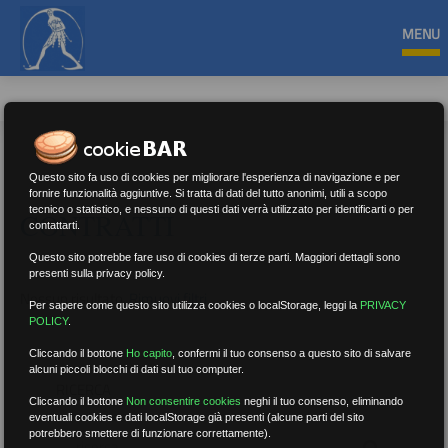
MENU
Questo sito fa uso di cookies per migliorare l'esperienza di navigazione e per
fornire funzionalità aggiuntive. Si tratta di dati del tutto anonimi, utili a scopo
tecnico o statistico, e nessuno di questi dati verrà utilizzato per identificarti o per
CONTRATTI
contattarti.
Questo sito potrebbe fare uso di cookies di terze parti. Maggiori dettagli sono
presenti sulla privacy policy.
Nessun risultato.
Rimuovi filtri
Per sapere come questo sito utilizza cookies o localStorage, leggi la
PRIVACY
POLICY
.
Cliccando il bottone
Ho capito
,
confermi il tuo consenso a questo sito di salvare
alcuni piccoli blocchi di dati sul tuo computer.
RICERCA
Cliccando il bottone
Non consentire cookies
neghi il tuo consenso, eliminando
eventuali cookies e dati localStorage già presenti (alcune parti del sito
potrebbero smettere di funzionare correttamente).