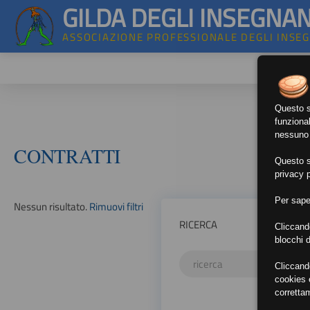
GILDA DEGLI INSEGNAN
ASSOCIAZIONE PROFESSIONALE DEGLI INSE
Questo si
funzional
nessuno d
CONTRATTI
Questo si
privacy p
Per sape
Nessun risultato.
Rimuovi filtri
RICERCA
Cliccand
blocchi d
Cliccand
cookies e
corretta