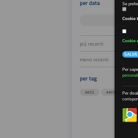
per data
Se prefer
Cookie t
Cookie d
più recenti
SALVA
meno recenti
Per saper
personal
per tag
##DS
##FGU
##Gi
Per disab
corrispon