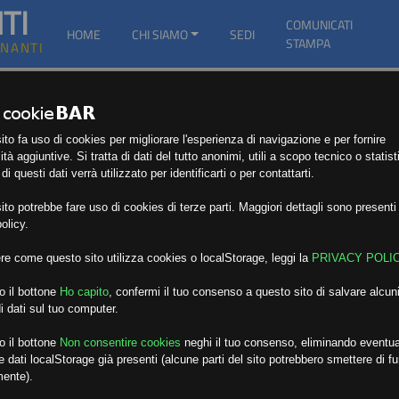
TI
COMUNICATI
HOME
CHI SIAMO
SEDI
STAMPA
GNANTI
to fa uso di cookies per migliorare l'esperienza di navigazione e per fornire
ità aggiuntive. Si tratta di dati del tutto anonimi, utili a scopo tecnico o statist
i questi dati verrà utilizzato per identificarti o per contattarti.
to potrebbe fare uso di cookies di terze parti. Maggiori dettagli sono presenti 
olicy.
re come questo sito utilizza cookies o localStorage, leggi la
PRIVACY POLI
o il bottone
Ho capito
,
confermi il tuo consenso a questo sito di salvare alcuni
i dati sul tuo computer.
o il bottone
Non consentire cookies
neghi il tuo consenso, eliminando eventua
 dati localStorage già presenti (alcune parti del sito potrebbero smettere di f
mente).