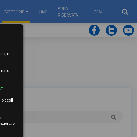
AREA
CATEGORIE
LINK
CCNL
RISERVATA
ico, e
sulla
CY
.
 piccoli
li
unzionare