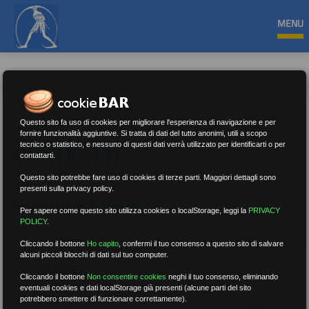
MENU
Questo sito fa uso di cookies per migliorare l'esperienza di navigazione e per
fornire funzionalità aggiuntive. Si tratta di dati del tutto anonimi, utili a scopo
tecnico o statistico, e nessuno di questi dati verrà utilizzato per identificarti o per
CONTRATTI
contattarti.
Questo sito potrebbe fare uso di cookies di terze parti. Maggiori dettagli sono
presenti sulla privacy policy.
Nessun risultato.
Rimuovi filtri
Per sapere come questo sito utilizza cookies o localStorage, leggi la
PRIVACY
POLICY
.
Cliccando il bottone
Ho capito
,
confermi il tuo consenso a questo sito di salvare
alcuni piccoli blocchi di dati sul tuo computer.
RICERCA
Cliccando il bottone
Non consentire cookies
neghi il tuo consenso, eliminando
eventuali cookies e dati localStorage già presenti (alcune parti del sito
potrebbero smettere di funzionare correttamente).