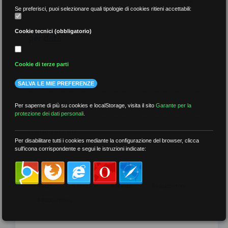
Se preferisci, puoi selezionare quali tipologie di cookies ritieni accettabili:
Cookie tecnici (obbligatorio)
per data
Cookie di terze parti
SALVA LE MIE PREFERENZE
più recenti
Per saperne di più su cookies e localStorage, visita il sito
Garante per la
protezione dei dati personali
.
meno recenti
Per disabilitare tutti i cookies mediante la configurazione del browser, clicca
sull'icona corrispondente e segui le istruzioni indicate:
per tag
##DS
##FGU
##Gilda
##audoizioni
##autonomia