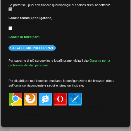
Se preferisci, puoi selezionare quali tipologie di cookies ritieni accettabili:
Cookie tecnici (obbligatorio)
per data
Cookie di terze parti
SALVA LE MIE PREFERENZE
più recenti
Per saperne di più su cookies e localStorage, visita il sito
Garante per la
protezione dei dati personali
.
meno recenti
Per disabilitare tutti i cookies mediante la configurazione del browser, clicca
sull'icona corrispondente e segui le istruzioni indicate:
per tag
##DS
##FGU
##Gilda
##audoizioni
##autonomia