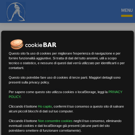
MENU
Questo sito fa uso di cookies per migliorare l'esperienza di navigazione e per
fornire funzionalità aggiuntive. Si tratta di dati del tutto anonimi, utili a scopo
tecnico o statistico, e nessuno di questi dati verrà utilizzato per identificarti o per
CONTRATTI
contattarti.
Questo sito potrebbe fare uso di cookies di terze parti. Maggiori dettagli sono
presenti sulla privacy policy.
Nessun risultato.
Rimuovi filtri
Per sapere come questo sito utilizza cookies o localStorage, leggi la
PRIVACY
POLICY
.
Cliccando il bottone
Ho capito
,
confermi il tuo consenso a questo sito di salvare
alcuni piccoli blocchi di dati sul tuo computer.
RICERCA
Cliccando il bottone
Non consentire cookies
neghi il tuo consenso, eliminando
eventuali cookies e dati localStorage già presenti (alcune parti del sito
potrebbero smettere di funzionare correttamente).