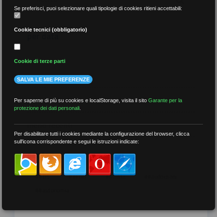
Se preferisci, puoi selezionare quali tipologie di cookies ritieni accettabili:
Cookie tecnici (obbligatorio)
per data
Cookie di terze parti
SALVA LE MIE PREFERENZE
più recenti
Per saperne di più su cookies e localStorage, visita il sito
Garante per la
protezione dei dati personali
.
meno recenti
Per disabilitare tutti i cookies mediante la configurazione del browser, clicca
sull'icona corrispondente e segui le istruzioni indicate:
per tag
##DS
##FGU
##Gilda
##audoizioni
##autonomia