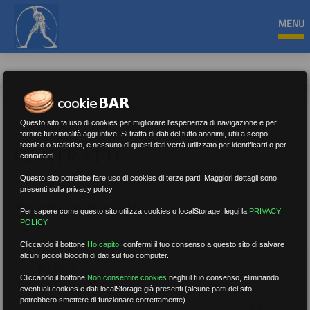
MENU
Questo sito fa uso di cookies per migliorare l'esperienza di navigazione e per
fornire funzionalità aggiuntive. Si tratta di dati del tutto anonimi, utili a scopo
tecnico o statistico, e nessuno di questi dati verrà utilizzato per identificarti o per
CONTRATTI
contattarti.
Questo sito potrebbe fare uso di cookies di terze parti. Maggiori dettagli sono
presenti sulla privacy policy.
Nessun risultato.
Rimuovi filtri
Per sapere come questo sito utilizza cookies o localStorage, leggi la
PRIVACY
POLICY
.
Cliccando il bottone
Ho capito
,
confermi il tuo consenso a questo sito di salvare
alcuni piccoli blocchi di dati sul tuo computer.
RICERCA
Cliccando il bottone
Non consentire cookies
neghi il tuo consenso, eliminando
eventuali cookies e dati localStorage già presenti (alcune parti del sito
potrebbero smettere di funzionare correttamente).