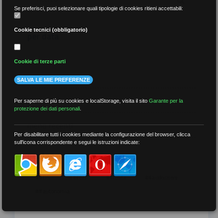
Se preferisci, puoi selezionare quali tipologie di cookies ritieni accettabili:
Cookie tecnici (obbligatorio)
per data
Cookie di terze parti
SALVA LE MIE PREFERENZE
più recenti
Per saperne di più su cookies e localStorage, visita il sito
Garante per la
protezione dei dati personali
.
meno recenti
Per disabilitare tutti i cookies mediante la configurazione del browser, clicca
sull'icona corrispondente e segui le istruzioni indicate:
per tag
##DS
##FGU
##Gilda
##audoizioni
##autonomia