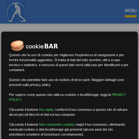
MENU
Questo sito fa uso di cookies per migliorare l'esperienza di navigazione e per
fornire funzionalità aggiuntive. Si tratta di dati del tutto anonimi, utili a scopo
tecnico o statistico, e nessuno di questi dati verrà utilizzato per identificarti o per
CONTRATTI
contattarti.
Questo sito potrebbe fare uso di cookies di terze parti. Maggiori dettagli sono
presenti sulla privacy policy.
Nessun risultato.
Rimuovi filtri
Per sapere come questo sito utilizza cookies o localStorage, leggi la
PRIVACY
POLICY
.
Cliccando il bottone
Ho capito
,
confermi il tuo consenso a questo sito di salvare
alcuni piccoli blocchi di dati sul tuo computer.
RICERCA
Cliccando il bottone
Non consentire cookies
neghi il tuo consenso, eliminando
eventuali cookies e dati localStorage già presenti (alcune parti del sito
potrebbero smettere di funzionare correttamente).