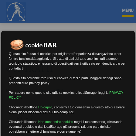
MENU
Questo sito fa uso di cookies per migliorare l'esperienza di navigazione e per
fornire funzionalità aggiuntive. Si tratta di dati del tutto anonimi, utili a scopo
tecnico o statistico, e nessuno di questi dati verrà utilizzato per identificarti o per
CONTRATTI
contattarti.
Questo sito potrebbe fare uso di cookies di terze parti. Maggiori dettagli sono
presenti sulla privacy policy.
Nessun risultato.
Rimuovi filtri
Per sapere come questo sito utilizza cookies o localStorage, leggi la
PRIVACY
POLICY
.
Cliccando il bottone
Ho capito
,
confermi il tuo consenso a questo sito di salvare
alcuni piccoli blocchi di dati sul tuo computer.
RICERCA
Cliccando il bottone
Non consentire cookies
neghi il tuo consenso, eliminando
eventuali cookies e dati localStorage già presenti (alcune parti del sito
potrebbero smettere di funzionare correttamente).