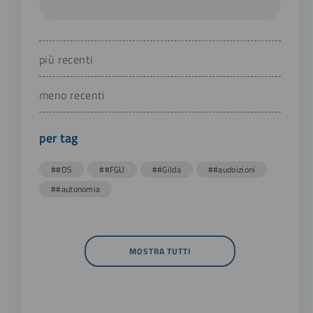
più recenti
meno recenti
per tag
##DS
##FGU
##Gilda
##audoizioni
##autonomia
MOSTRA TUTTI