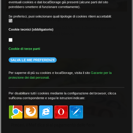
eventuali cookies e dati localStorage già presenti (alcune parti del sito
potrebbero smettere di funzionare correttamente).
Se preferisci, puoi selezionare quali tipologie di cookies ritieni accettabili:
Spending review: aspetti gestionali e contabili a scuola
Resoconto dell´incontro delle OO.SS. con il Direttore generale
Cookie tecnici (obbligatorio)
per la politica finanziaria ed il bilancio
13 Settembre 2012
Cookie di terze parti
SALVA LE MIE PREFERENZE
Per saperne di più su cookies e localStorage, visita il sito
Garante per la
protezione dei dati personali
.
Per disabilitare tutti i cookies mediante la configurazione del browser, clicca
sull'icona corrispondente e segui le istruzioni indicate:
Precari, il Mef dice sì al pagamento delle ferie