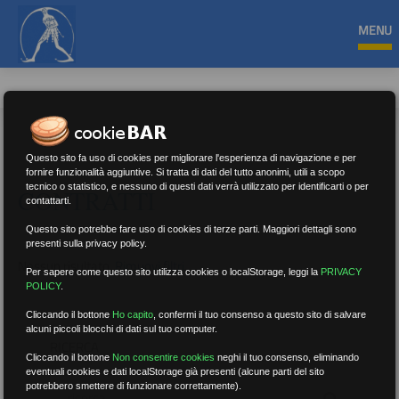
MENU
Questo sito fa uso di cookies per migliorare l'esperienza di navigazione e per
fornire funzionalità aggiuntive. Si tratta di dati del tutto anonimi, utili a scopo
tecnico o statistico, e nessuno di questi dati verrà utilizzato per identificarti o per
CONTRATTI
contattarti.
Questo sito potrebbe fare uso di cookies di terze parti. Maggiori dettagli sono
presenti sulla privacy policy.
Nessun risultato.
Rimuovi filtri
Per sapere come questo sito utilizza cookies o localStorage, leggi la
PRIVACY
POLICY
.
Cliccando il bottone
Ho capito
,
confermi il tuo consenso a questo sito di salvare
alcuni piccoli blocchi di dati sul tuo computer.
RICERCA
Cliccando il bottone
Non consentire cookies
neghi il tuo consenso, eliminando
eventuali cookies e dati localStorage già presenti (alcune parti del sito
potrebbero smettere di funzionare correttamente).