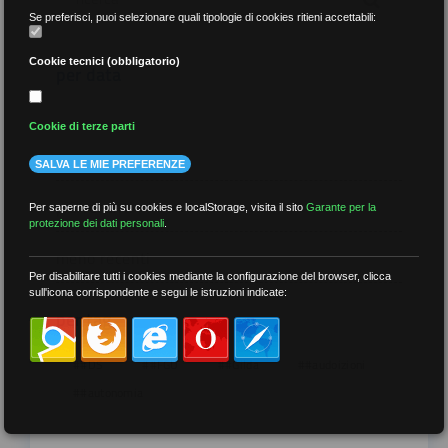
Se preferisci, puoi selezionare quali tipologie di cookies ritieni accettabili:
Cookie tecnici (obbligatorio)
per data
Cookie di terze parti
SALVA LE MIE PREFERENZE
più recenti
Per saperne di più su cookies e localStorage, visita il sito
Garante per la
protezione dei dati personali
.
meno recenti
Per disabilitare tutti i cookies mediante la configurazione del browser, clicca
sull'icona corrispondente e segui le istruzioni indicate:
per tag
##DS
##FGU
##Gilda
##audoizioni
##autonomia