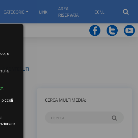
AREA
CATEGORIE
LINK
CCNL
RISERVATA
ico, e
0 CONTENUTI
sulla
CY
.
CERCA MULTIMEDIA:
 piccoli
li
unzionare