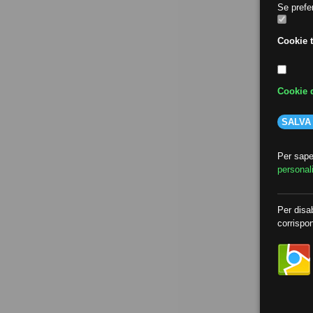
Se prefer
Cookie t
Cookie d
SALVA
Per saper
personal
Per disab
corrispon