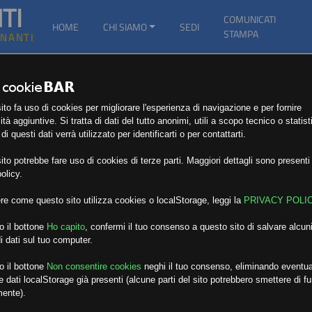
TI
COMUNICATI
HOME
CHI SIAMO
SEDI
STAMPA
GNANTI
to fa uso di cookies per migliorare l'esperienza di navigazione e per fornire
ità aggiuntive. Si tratta di dati del tutto anonimi, utili a scopo tecnico o statist
i questi dati verrà utilizzato per identificarti o per contattarti.
to potrebbe fare uso di cookies di terze parti. Maggiori dettagli sono presenti 
olicy.
re come questo sito utilizza cookies o localStorage, leggi la
PRIVACY POLI
o il bottone
Ho capito
,
confermi il tuo consenso a questo sito di salvare alcuni
i dati sul tuo computer.
o il bottone
Non consentire cookies
neghi il tuo consenso, eliminando eventua
 dati localStorage già presenti (alcune parti del sito potrebbero smettere di f
mente).