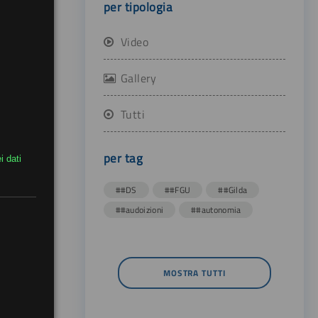
per tipologia
Video
Gallery
Tutti
per tag
i dati
##DS
##FGU
##Gilda
##audoizioni
##autonomia
MOSTRA TUTTI