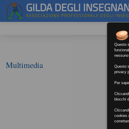
GILDA DEGLI INSEGNAN
ASSOCIAZIONE PROFESSIONALE DEGLI INSE
Questo si
funzional
nessuno d
Multimedia
Questo si
privacy p
Per sape
Cliccand
blocchi d
Cliccand
cookies e
corretta