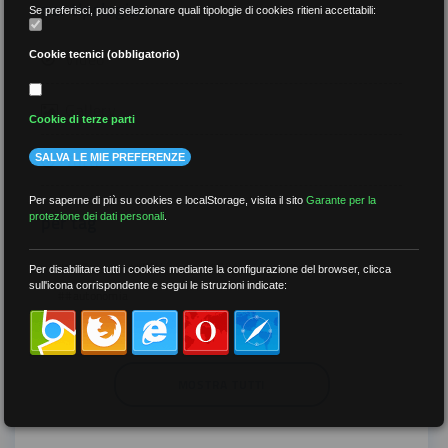
per tipologia
Se preferisci, puoi selezionare quali tipologie di cookies ritieni accettabili:
Video
Cookie tecnici (obbligatorio)
Gallery
Cookie di terze parti
Tutti
SALVA LE MIE PREFERENZE
Per saperne di più su cookies e localStorage, visita il sito
Garante per la
per tag
protezione dei dati personali
.
##DS
##FGU
##Gilda
##audoizioni
Per disabilitare tutti i cookies mediante la configurazione del browser, clicca
sull'icona corrispondente e segui le istruzioni indicate:
##autonomia
MOSTRA TUTTI