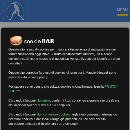
MENU
Questo sito fa uso di cookies per migliorare l'esperienza di navigazione e per
fornire funzionalità aggiuntive. Si tratta di dati del tutto anonimi, utili a scopo
tecnico o statistico, e nessuno di questi dati verrà utilizzato per identificarti o per
Multimedia
contattarti.
0 CONTENUTI
Questo sito potrebbe fare uso di cookies di terze parti. Maggiori dettagli sono
presenti sulla privacy policy.
Per sapere come questo sito utilizza cookies o localStorage, leggi la
PRIVACY
POLICY
.
CERCA MULTIMEDIA:
Cliccando il bottone
Ho capito
,
confermi il tuo consenso a questo sito di salvare
alcuni piccoli blocchi di dati sul tuo computer.
Cliccando il bottone
Non consentire cookies
neghi il tuo consenso, eliminando
eventuali cookies e dati localStorage già presenti (alcune parti del sito
potrebbero smettere di funzionare correttamente).