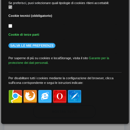
per tipologia
Se preferisci, puoi selezionare quali tipologie di cookies ritieni accettabili:
Video
Cookie tecnici (obbligatorio)
Gallery
Cookie di terze parti
Tutti
SALVA LE MIE PREFERENZE
Per saperne di più su cookies e localStorage, visita il sito
Garante per la
per tag
protezione dei dati personali
.
##DS
##FGU
##Gilda
##audoizioni
Per disabilitare tutti i cookies mediante la configurazione del browser, clicca
sull'icona corrispondente e segui le istruzioni indicate:
##autonomia
MOSTRA TUTTI