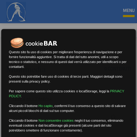
MENU
Questo sito fa uso di cookies per migliorare l'esperienza di navigazione e per
fornire funzionalità aggiuntive. Si tratta di dati del tutto anonimi, utili a scopo
tecnico o statistico, e nessuno di questi dati verrà utilizzato per identificarti o per
Multimedia
contattarti.
0 CONTENUTI
Questo sito potrebbe fare uso di cookies di terze parti. Maggiori dettagli sono
presenti sulla privacy policy.
Per sapere come questo sito utilizza cookies o localStorage, leggi la
PRIVACY
POLICY
.
CERCA MULTIMEDIA:
Cliccando il bottone
Ho capito
,
confermi il tuo consenso a questo sito di salvare
alcuni piccoli blocchi di dati sul tuo computer.
Cliccando il bottone
Non consentire cookies
neghi il tuo consenso, eliminando
eventuali cookies e dati localStorage già presenti (alcune parti del sito
potrebbero smettere di funzionare correttamente).