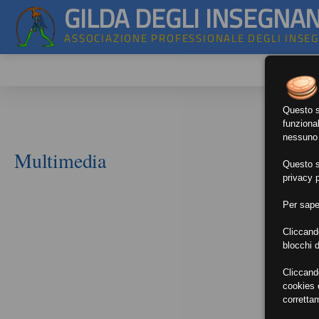
GILDA DEGLI INSEGNAN
ASSOCIAZIONE PROFESSIONALE DEGLI INSE
Questo si
funzional
nessuno d
Multimedia
Questo si
privacy p
Per sape
Cliccand
blocchi d
Cliccand
cookies e
corretta