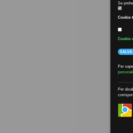
Se prefer
Cookie t
Cookie d
SALVA
Per saper
personal
Per disab
corrispon