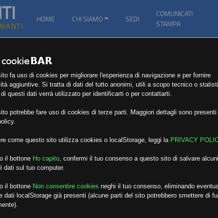
TI
COMUNICATI
HOME
CHI SIAMO
SEDI
STAMPA
GNANTI
to fa uso di cookies per migliorare l'esperienza di navigazione e per fornire
ità aggiuntive. Si tratta di dati del tutto anonimi, utili a scopo tecnico o statist
i questi dati verrà utilizzato per identificarti o per contattarti.
to potrebbe fare uso di cookies di terze parti. Maggiori dettagli sono presenti 
olicy.
re come questo sito utilizza cookies o localStorage, leggi la
PRIVACY POLI
o il bottone
Ho capito
,
confermi il tuo consenso a questo sito di salvare alcuni
i dati sul tuo computer.
o il bottone
Non consentire cookies
neghi il tuo consenso, eliminando eventua
 dati localStorage già presenti (alcune parti del sito potrebbero smettere di f
mente).