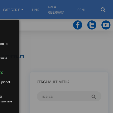
AREA
CATEGORIE
LINK
CCNL
RISERVATA
ico, e
0 CONTENUTI
sulla
CY
.
CERCA MULTIMEDIA:
 piccoli
li
unzionare