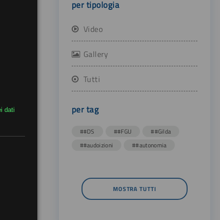
per tipologia
Video
Gallery
Tutti
per tag
i dati
##DS
##FGU
##Gilda
##audoizioni
##autonomia
MOSTRA TUTTI