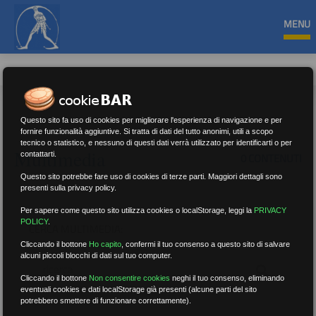
MENU
Questo sito fa uso di cookies per migliorare l'esperienza di navigazione e per
fornire funzionalità aggiuntive. Si tratta di dati del tutto anonimi, utili a scopo
tecnico o statistico, e nessuno di questi dati verrà utilizzato per identificarti o per
Multimedia
contattarti.
0 CONTENUTI
Questo sito potrebbe fare uso di cookies di terze parti. Maggiori dettagli sono
presenti sulla privacy policy.
Per sapere come questo sito utilizza cookies o localStorage, leggi la
PRIVACY
POLICY
.
CERCA MULTIMEDIA:
Cliccando il bottone
Ho capito
,
confermi il tuo consenso a questo sito di salvare
alcuni piccoli blocchi di dati sul tuo computer.
Cliccando il bottone
Non consentire cookies
neghi il tuo consenso, eliminando
eventuali cookies e dati localStorage già presenti (alcune parti del sito
potrebbero smettere di funzionare correttamente).