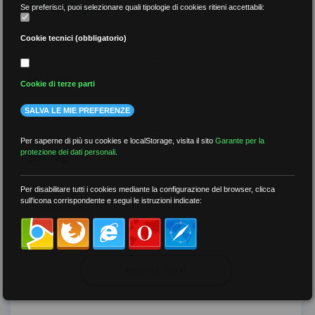
per tipologia
Se preferisci, puoi selezionare quali tipologie di cookies ritieni accettabili:
Video
Cookie tecnici (obbligatorio)
Gallery
Cookie di terze parti
Tutti
SALVA LE MIE PREFERENZE
Per saperne di più su cookies e localStorage, visita il sito
Garante per la
per tag
protezione dei dati personali
.
##DS
##FGU
##Gilda
##audoizioni
Per disabilitare tutti i cookies mediante la configurazione del browser, clicca
sull'icona corrispondente e segui le istruzioni indicate:
##autonomia
MOSTRA TUTTI