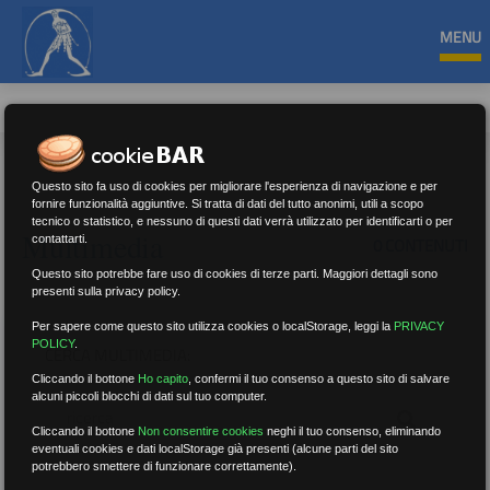
MENU
Questo sito fa uso di cookies per migliorare l'esperienza di navigazione e per
fornire funzionalità aggiuntive. Si tratta di dati del tutto anonimi, utili a scopo
tecnico o statistico, e nessuno di questi dati verrà utilizzato per identificarti o per
Multimedia
contattarti.
0 CONTENUTI
Questo sito potrebbe fare uso di cookies di terze parti. Maggiori dettagli sono
presenti sulla privacy policy.
Per sapere come questo sito utilizza cookies o localStorage, leggi la
PRIVACY
POLICY
.
CERCA MULTIMEDIA:
Cliccando il bottone
Ho capito
,
confermi il tuo consenso a questo sito di salvare
alcuni piccoli blocchi di dati sul tuo computer.
Cliccando il bottone
Non consentire cookies
neghi il tuo consenso, eliminando
eventuali cookies e dati localStorage già presenti (alcune parti del sito
potrebbero smettere di funzionare correttamente).