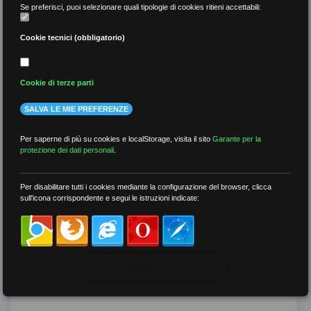
per tipologia
Se preferisci, puoi selezionare quali tipologie di cookies ritieni accettabili:
Video
Cookie tecnici (obbligatorio)
Gallery
Cookie di terze parti
Tutti
SALVA LE MIE PREFERENZE
Per saperne di più su cookies e localStorage, visita il sito
Garante per la
per tag
protezione dei dati personali
.
##DS
##FGU
##Gilda
##audoizioni
Per disabilitare tutti i cookies mediante la configurazione del browser, clicca
sull'icona corrispondente e segui le istruzioni indicate:
##autonomia
MOSTRA TUTTI