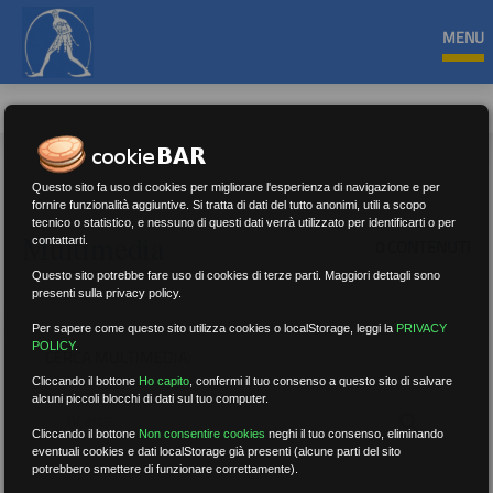
MENU
Questo sito fa uso di cookies per migliorare l'esperienza di navigazione e per
fornire funzionalità aggiuntive. Si tratta di dati del tutto anonimi, utili a scopo
tecnico o statistico, e nessuno di questi dati verrà utilizzato per identificarti o per
Multimedia
contattarti.
0 CONTENUTI
Questo sito potrebbe fare uso di cookies di terze parti. Maggiori dettagli sono
presenti sulla privacy policy.
Per sapere come questo sito utilizza cookies o localStorage, leggi la
PRIVACY
POLICY
.
CERCA MULTIMEDIA:
Cliccando il bottone
Ho capito
,
confermi il tuo consenso a questo sito di salvare
alcuni piccoli blocchi di dati sul tuo computer.
Cliccando il bottone
Non consentire cookies
neghi il tuo consenso, eliminando
eventuali cookies e dati localStorage già presenti (alcune parti del sito
potrebbero smettere di funzionare correttamente).