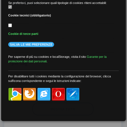
per tipologia
Se preferisci, puoi selezionare quali tipologie di cookies ritieni accettabili:
Video
Cookie tecnici (obbligatorio)
Gallery
Cookie di terze parti
Tutti
SALVA LE MIE PREFERENZE
Per saperne di più su cookies e localStorage, visita il sito
Garante per la
per tag
protezione dei dati personali
.
##DS
##FGU
##Gilda
##audoizioni
Per disabilitare tutti i cookies mediante la configurazione del browser, clicca
sull'icona corrispondente e segui le istruzioni indicate:
##autonomia
MOSTRA TUTTI