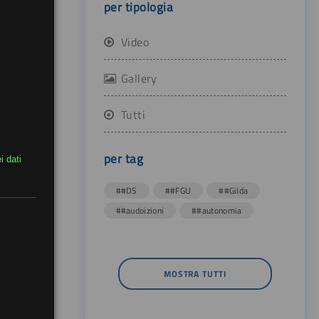
per tipologia
Video
Gallery
Tutti
per tag
i dati
##DS
##FGU
##Gilda
##audoizioni
##autonomia
MOSTRA TUTTI