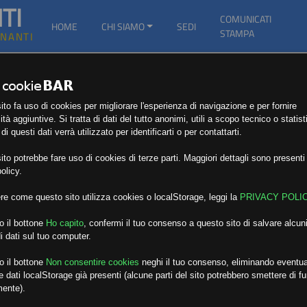
TI
COMUNICATI
HOME
CHI SIAMO
SEDI
STAMPA
GNANTI
to fa uso di cookies per migliorare l'esperienza di navigazione e per fornire
ità aggiuntive. Si tratta di dati del tutto anonimi, utili a scopo tecnico o statist
i questi dati verrà utilizzato per identificarti o per contattarti.
to potrebbe fare uso di cookies di terze parti. Maggiori dettagli sono presenti 
olicy.
re come questo sito utilizza cookies o localStorage, leggi la
PRIVACY POLI
o il bottone
Ho capito
,
confermi il tuo consenso a questo sito di salvare alcuni
i dati sul tuo computer.
o il bottone
Non consentire cookies
neghi il tuo consenso, eliminando eventua
 dati localStorage già presenti (alcune parti del sito potrebbero smettere di f
mente).