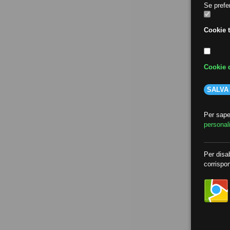
Se prefer
Cookie t
Cookie d
SALVA
Per saper
personal
Per disab
corrispon