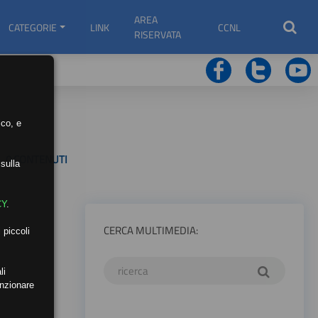
AREA
CATEGORIE
LINK
CCNL
RISERVATA
ico, e
0 CONTENUTI
sulla
CY
.
CERCA MULTIMEDIA:
 piccoli
li
unzionare