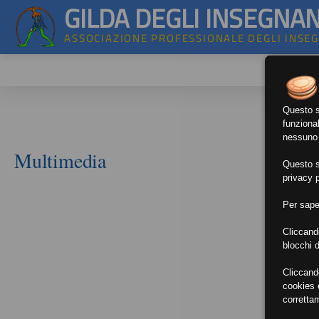
GILDA DEGLI INSEGNAN
ASSOCIAZIONE PROFESSIONALE DEGLI INSE
Questo si
funzional
nessuno d
Multimedia
Questo si
privacy p
Per sape
Cliccand
blocchi d
Cliccand
cookies e
corretta