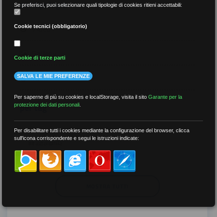
per tipologia
Se preferisci, puoi selezionare quali tipologie di cookies ritieni accettabili:
Video
Cookie tecnici (obbligatorio)
Gallery
Cookie di terze parti
Tutti
SALVA LE MIE PREFERENZE
Per saperne di più su cookies e localStorage, visita il sito
Garante per la
per tag
protezione dei dati personali
.
##DS
##FGU
##Gilda
##audoizioni
Per disabilitare tutti i cookies mediante la configurazione del browser, clicca
sull'icona corrispondente e segui le istruzioni indicate:
##autonomia
MOSTRA TUTTI