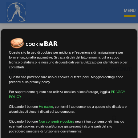
MENU
Questo sito fa uso di cookies per migliorare l'esperienza di navigazione e per
fornire funzionalità aggiuntive. Si tratta di dati del tutto anonimi, utili a scopo
tecnico o statistico, e nessuno di questi dati verrà utilizzato per identificarti o per
Multimedia
contattarti.
0 CONTENUTI
Questo sito potrebbe fare uso di cookies di terze parti. Maggiori dettagli sono
presenti sulla privacy policy.
Per sapere come questo sito utilizza cookies o localStorage, leggi la
PRIVACY
POLICY
.
CERCA MULTIMEDIA:
Cliccando il bottone
Ho capito
,
confermi il tuo consenso a questo sito di salvare
alcuni piccoli blocchi di dati sul tuo computer.
Cliccando il bottone
Non consentire cookies
neghi il tuo consenso, eliminando
eventuali cookies e dati localStorage già presenti (alcune parti del sito
potrebbero smettere di funzionare correttamente).