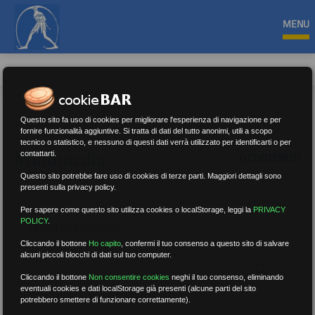
MENU
Questo sito fa uso di cookies per migliorare l'esperienza di navigazione e per
fornire funzionalità aggiuntive. Si tratta di dati del tutto anonimi, utili a scopo
tecnico o statistico, e nessuno di questi dati verrà utilizzato per identificarti o per
Multimedia
contattarti.
0 CONTENUTI
Questo sito potrebbe fare uso di cookies di terze parti. Maggiori dettagli sono
presenti sulla privacy policy.
Per sapere come questo sito utilizza cookies o localStorage, leggi la
PRIVACY
POLICY
.
CERCA MULTIMEDIA:
Cliccando il bottone
Ho capito
,
confermi il tuo consenso a questo sito di salvare
alcuni piccoli blocchi di dati sul tuo computer.
Cliccando il bottone
Non consentire cookies
neghi il tuo consenso, eliminando
eventuali cookies e dati localStorage già presenti (alcune parti del sito
potrebbero smettere di funzionare correttamente).