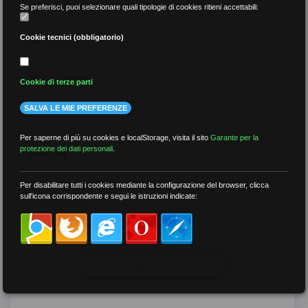
per tipologia
Se preferisci, puoi selezionare quali tipologie di cookies ritieni accettabili:
Video
Cookie tecnici (obbligatorio)
Gallery
Cookie di terze parti
Tutti
SALVA LE MIE PREFERENZE
Per saperne di più su cookies e localStorage, visita il sito
Garante per la
per tag
protezione dei dati personali
.
##DS
##FGU
##Gilda
##audoizioni
Per disabilitare tutti i cookies mediante la configurazione del browser, clicca
sull'icona corrispondente e segui le istruzioni indicate:
##autonomia
MOSTRA TUTTI