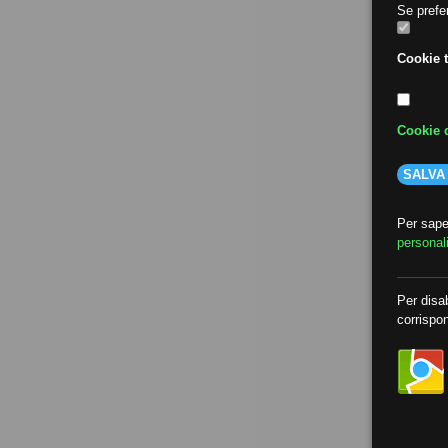
Se prefer
Cookie t
Cookie d
SALVA
Per saper
personal
Per disab
corrispon