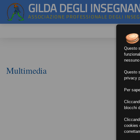
GILDA DEGLI INSEGNAN
ASSOCIAZIONE PROFESSIONALE DEGLI INSE
Questo si
funzional
nessuno d
Multimedia
Questo si
privacy p
Per sape
Cliccand
blocchi d
Cliccand
cookies e
corretta