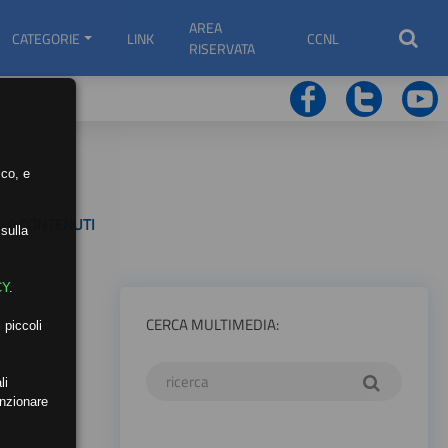
AREA
CATEGORIE
LINK
CCNL
RISERVATA
ico, e
0 CONTENUTI
sulla
CY
.
CERCA MULTIMEDIA:
 piccoli
li
unzionare