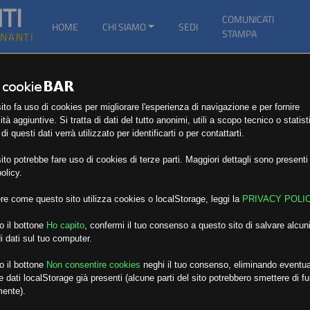
TI
COMUNICATI
HOME
CHI SIAMO
SEDI
STAMPA
GNANTI
to fa uso di cookies per migliorare l'esperienza di navigazione e per fornire
ità aggiuntive. Si tratta di dati del tutto anonimi, utili a scopo tecnico o statist
i questi dati verrà utilizzato per identificarti o per contattarti.
to potrebbe fare uso di cookies di terze parti. Maggiori dettagli sono presenti 
olicy.
re come questo sito utilizza cookies o localStorage, leggi la
PRIVACY POLI
o il bottone
Ho capito
,
confermi il tuo consenso a questo sito di salvare alcuni
i dati sul tuo computer.
o il bottone
Non consentire cookies
neghi il tuo consenso, eliminando eventua
 dati localStorage già presenti (alcune parti del sito potrebbero smettere di f
mente).