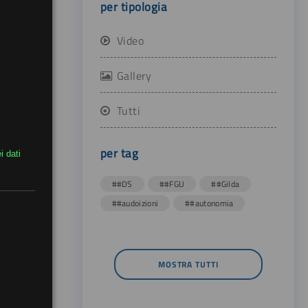
per tipologia
Video
Gallery
Tutti
per tag
i dati
##DS
##FGU
##Gilda
##audoizioni
##autonomia
MOSTRA TUTTI