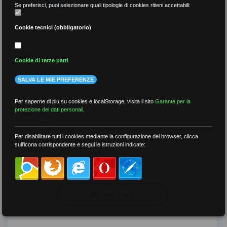
per tipologia
Se preferisci, puoi selezionare quali tipologie di cookies ritieni accettabili:
Video
Cookie tecnici (obbligatorio)
Gallery
Cookie di terze parti
Tutti
SALVA LE MIE PREFERENZE
Per saperne di più su cookies e localStorage, visita il sito
Garante per la
per tag
protezione dei dati personali
.
##DS
##FGU
##Gilda
##audoizioni
Per disabilitare tutti i cookies mediante la configurazione del browser, clicca
sull'icona corrispondente e segui le istruzioni indicate:
##autonomia
MOSTRA TUTTI