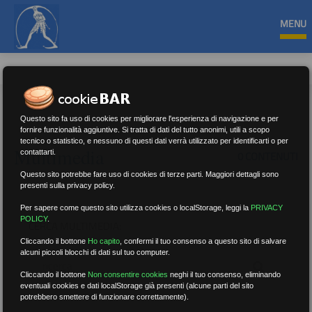
MENU
Questo sito fa uso di cookies per migliorare l'esperienza di navigazione e per
fornire funzionalità aggiuntive. Si tratta di dati del tutto anonimi, utili a scopo
tecnico o statistico, e nessuno di questi dati verrà utilizzato per identificarti o per
Multimedia
contattarti.
0 CONTENUTI
Questo sito potrebbe fare uso di cookies di terze parti. Maggiori dettagli sono
presenti sulla privacy policy.
Per sapere come questo sito utilizza cookies o localStorage, leggi la
PRIVACY
POLICY
.
CERCA MULTIMEDIA:
Cliccando il bottone
Ho capito
,
confermi il tuo consenso a questo sito di salvare
alcuni piccoli blocchi di dati sul tuo computer.
Cliccando il bottone
Non consentire cookies
neghi il tuo consenso, eliminando
eventuali cookies e dati localStorage già presenti (alcune parti del sito
potrebbero smettere di funzionare correttamente).