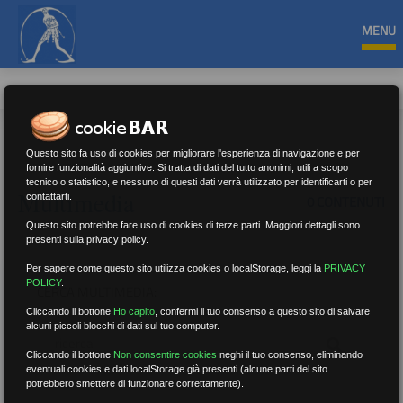
MENU
Questo sito fa uso di cookies per migliorare l'esperienza di navigazione e per
fornire funzionalità aggiuntive. Si tratta di dati del tutto anonimi, utili a scopo
tecnico o statistico, e nessuno di questi dati verrà utilizzato per identificarti o per
Multimedia
contattarti.
0 CONTENUTI
Questo sito potrebbe fare uso di cookies di terze parti. Maggiori dettagli sono
presenti sulla privacy policy.
Per sapere come questo sito utilizza cookies o localStorage, leggi la
PRIVACY
POLICY
.
CERCA MULTIMEDIA:
Cliccando il bottone
Ho capito
,
confermi il tuo consenso a questo sito di salvare
alcuni piccoli blocchi di dati sul tuo computer.
Cliccando il bottone
Non consentire cookies
neghi il tuo consenso, eliminando
eventuali cookies e dati localStorage già presenti (alcune parti del sito
potrebbero smettere di funzionare correttamente).