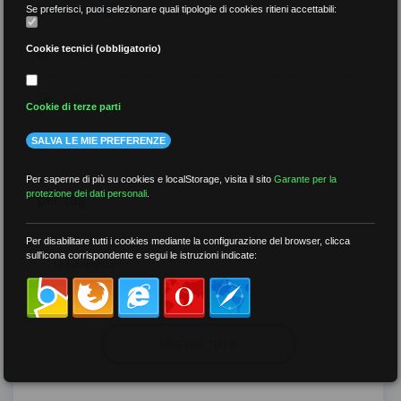
per tipologia
Se preferisci, puoi selezionare quali tipologie di cookies ritieni accettabili:
Video
Cookie tecnici (obbligatorio)
Gallery
Cookie di terze parti
Tutti
SALVA LE MIE PREFERENZE
Per saperne di più su cookies e localStorage, visita il sito
Garante per la
per tag
protezione dei dati personali
.
##DS
##FGU
##Gilda
##audoizioni
Per disabilitare tutti i cookies mediante la configurazione del browser, clicca
sull'icona corrispondente e segui le istruzioni indicate:
##autonomia
MOSTRA TUTTI