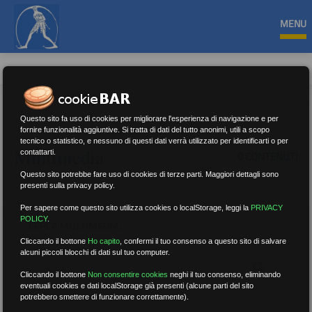
MENU
Questo sito fa uso di cookies per migliorare l'esperienza di navigazione e per
fornire funzionalità aggiuntive. Si tratta di dati del tutto anonimi, utili a scopo
tecnico o statistico, e nessuno di questi dati verrà utilizzato per identificarti o per
Multimedia
contattarti.
0 CONTENUTI
Questo sito potrebbe fare uso di cookies di terze parti. Maggiori dettagli sono
presenti sulla privacy policy.
Per sapere come questo sito utilizza cookies o localStorage, leggi la
PRIVACY
POLICY
.
CERCA MULTIMEDIA:
Cliccando il bottone
Ho capito
,
confermi il tuo consenso a questo sito di salvare
alcuni piccoli blocchi di dati sul tuo computer.
Cliccando il bottone
Non consentire cookies
neghi il tuo consenso, eliminando
eventuali cookies e dati localStorage già presenti (alcune parti del sito
potrebbero smettere di funzionare correttamente).