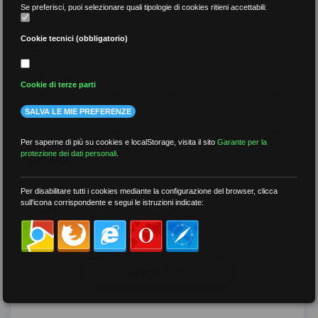
per tipologia
Se preferisci, puoi selezionare quali tipologie di cookies ritieni accettabili:
Video
Cookie tecnici (obbligatorio)
Gallery
Cookie di terze parti
Tutti
SALVA LE MIE PREFERENZE
Per saperne di più su cookies e localStorage, visita il sito
Garante per la
per tag
protezione dei dati personali
.
##DS
##FGU
##Gilda
##audoizioni
Per disabilitare tutti i cookies mediante la configurazione del browser, clicca
sull'icona corrispondente e segui le istruzioni indicate:
##autonomia
MOSTRA TUTTI