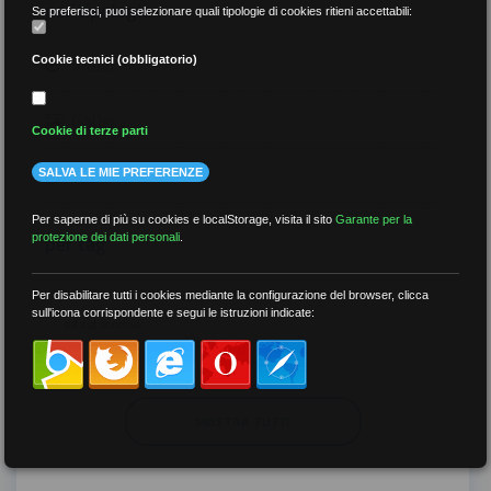
per tipologia
Se preferisci, puoi selezionare quali tipologie di cookies ritieni accettabili:
Video
Cookie tecnici (obbligatorio)
Gallery
Cookie di terze parti
Tutti
SALVA LE MIE PREFERENZE
Per saperne di più su cookies e localStorage, visita il sito
Garante per la
per tag
protezione dei dati personali
.
##DS
##FGU
##Gilda
##audoizioni
Per disabilitare tutti i cookies mediante la configurazione del browser, clicca
sull'icona corrispondente e segui le istruzioni indicate:
##autonomia
MOSTRA TUTTI