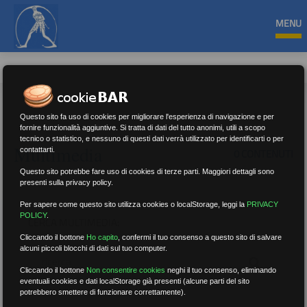
MENU
Questo sito fa uso di cookies per migliorare l'esperienza di navigazione e per
fornire funzionalità aggiuntive. Si tratta di dati del tutto anonimi, utili a scopo
tecnico o statistico, e nessuno di questi dati verrà utilizzato per identificarti o per
Multimedia
contattarti.
0 CONTENUTI
Questo sito potrebbe fare uso di cookies di terze parti. Maggiori dettagli sono
presenti sulla privacy policy.
Per sapere come questo sito utilizza cookies o localStorage, leggi la
PRIVACY
POLICY
.
CERCA MULTIMEDIA:
Cliccando il bottone
Ho capito
,
confermi il tuo consenso a questo sito di salvare
alcuni piccoli blocchi di dati sul tuo computer.
Cliccando il bottone
Non consentire cookies
neghi il tuo consenso, eliminando
eventuali cookies e dati localStorage già presenti (alcune parti del sito
potrebbero smettere di funzionare correttamente).