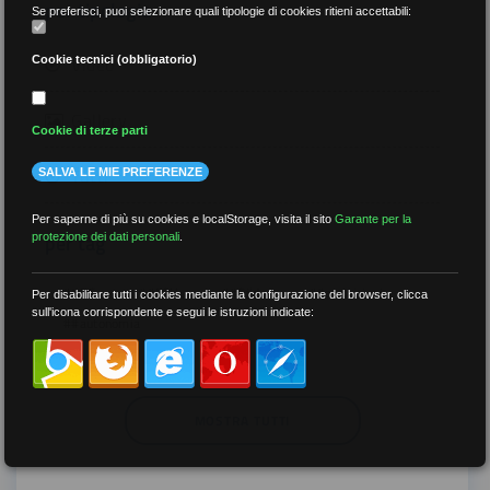
per tipologia
Se preferisci, puoi selezionare quali tipologie di cookies ritieni accettabili:
Video
Cookie tecnici (obbligatorio)
Gallery
Cookie di terze parti
Tutti
SALVA LE MIE PREFERENZE
Per saperne di più su cookies e localStorage, visita il sito
Garante per la
per tag
protezione dei dati personali
.
##DS
##FGU
##Gilda
##audoizioni
Per disabilitare tutti i cookies mediante la configurazione del browser, clicca
sull'icona corrispondente e segui le istruzioni indicate:
##autonomia
MOSTRA TUTTI