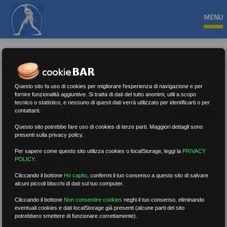
MENU
Questo sito fa uso di cookies per migliorare l'esperienza di navigazione e per
fornire funzionalità aggiuntive. Si tratta di dati del tutto anonimi, utili a scopo
tecnico o statistico, e nessuno di questi dati verrà utilizzato per identificarti o per
Multimedia
contattarti.
0 CONTENUTI
Questo sito potrebbe fare uso di cookies di terze parti. Maggiori dettagli sono
presenti sulla privacy policy.
Per sapere come questo sito utilizza cookies o localStorage, leggi la
PRIVACY
POLICY
.
CERCA MULTIMEDIA:
Cliccando il bottone
Ho capito
,
confermi il tuo consenso a questo sito di salvare
alcuni piccoli blocchi di dati sul tuo computer.
Cliccando il bottone
Non consentire cookies
neghi il tuo consenso, eliminando
eventuali cookies e dati localStorage già presenti (alcune parti del sito
potrebbero smettere di funzionare correttamente).