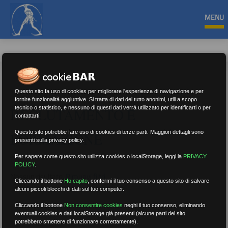
MENU
Questo sito fa uso di cookies per migliorare l'esperienza di navigazione e per
fornire funzionalità aggiuntive. Si tratta di dati del tutto anonimi, utili a scopo
tecnico o statistico, e nessuno di questi dati verrà utilizzato per identificarti o per
RECLUTAMENTO E
contattarti.
Questo sito potrebbe fare uso di cookies di terze parti. Maggiori dettagli sono
FORMAZIONE
presenti sulla privacy policy.
Per sapere come questo sito utilizza cookies o localStorage, leggi la
PRIVACY
POLICY
.
Nessun risultato.
Rimuovi filtri
Cliccando il bottone
Ho capito
,
confermi il tuo consenso a questo sito di salvare
alcuni piccoli blocchi di dati sul tuo computer.
Cliccando il bottone
Non consentire cookies
neghi il tuo consenso, eliminando
eventuali cookies e dati localStorage già presenti (alcune parti del sito
RICERCA
potrebbero smettere di funzionare correttamente).