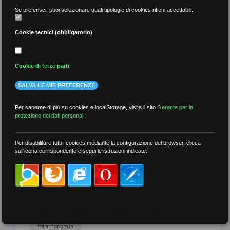
Se preferisci, puoi selezionare quali tipologie di cookies ritieni accettabili:
Cookie tecnici (obbligatorio)
per data
Cookie di terze parti
SALVA LE MIE PREFERENZE
Per saperne di più su cookies e localStorage, visita il sito
Garante per la
protezione dei dati personali
.
più recenti
Per disabilitare tutti i cookies mediante la configurazione del browser, clicca
sull'icona corrispondente e segui le istruzioni indicate:
meno recenti
per tag
##DS
##FGU
##Gilda
##audoizioni
##autonomia