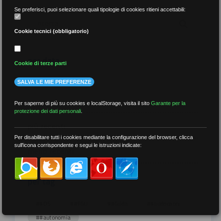
Se preferisci, puoi selezionare quali tipologie di cookies ritieni accettabili:
Cookie tecnici (obbligatorio)
per data
Cookie di terze parti
SALVA LE MIE PREFERENZE
Per saperne di più su cookies e localStorage, visita il sito
Garante per la
protezione dei dati personali
.
più recenti
Per disabilitare tutti i cookies mediante la configurazione del browser, clicca
sull'icona corrispondente e segui le istruzioni indicate:
meno recenti
per tag
##DS
##FGU
##Gilda
##audoizioni
##autonomia