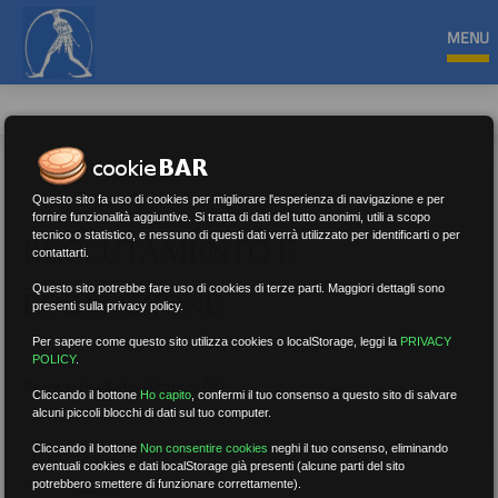
MENU
Questo sito fa uso di cookies per migliorare l'esperienza di navigazione e per
fornire funzionalità aggiuntive. Si tratta di dati del tutto anonimi, utili a scopo
tecnico o statistico, e nessuno di questi dati verrà utilizzato per identificarti o per
RECLUTAMENTO E
contattarti.
Questo sito potrebbe fare uso di cookies di terze parti. Maggiori dettagli sono
FORMAZIONE
presenti sulla privacy policy.
Per sapere come questo sito utilizza cookies o localStorage, leggi la
PRIVACY
POLICY
.
Nessun risultato.
Rimuovi filtri
Cliccando il bottone
Ho capito
,
confermi il tuo consenso a questo sito di salvare
alcuni piccoli blocchi di dati sul tuo computer.
Cliccando il bottone
Non consentire cookies
neghi il tuo consenso, eliminando
eventuali cookies e dati localStorage già presenti (alcune parti del sito
RICERCA
potrebbero smettere di funzionare correttamente).