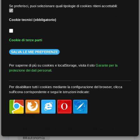
Se preferisci, puoi selezionare quali tipologie di cookies ritieni accettabili:
Cookie tecnici (obbligatorio)
per data
Cookie di terze parti
SALVA LE MIE PREFERENZE
Per saperne di più su cookies e localStorage, visita il sito
Garante per la
protezione dei dati personali
.
più recenti
Per disabilitare tutti i cookies mediante la configurazione del browser, clicca
sull'icona corrispondente e segui le istruzioni indicate:
meno recenti
per tag
##DS
##FGU
##Gilda
##audoizioni
##autonomia