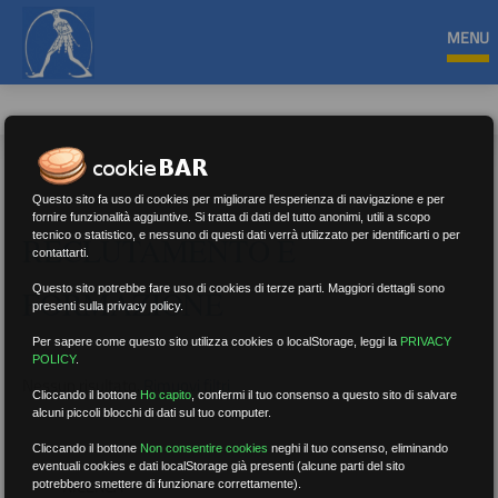
MENU
Questo sito fa uso di cookies per migliorare l'esperienza di navigazione e per
fornire funzionalità aggiuntive. Si tratta di dati del tutto anonimi, utili a scopo
tecnico o statistico, e nessuno di questi dati verrà utilizzato per identificarti o per
RECLUTAMENTO E
contattarti.
Questo sito potrebbe fare uso di cookies di terze parti. Maggiori dettagli sono
FORMAZIONE
presenti sulla privacy policy.
Per sapere come questo sito utilizza cookies o localStorage, leggi la
PRIVACY
POLICY
.
Nessun risultato.
Rimuovi filtri
Cliccando il bottone
Ho capito
,
confermi il tuo consenso a questo sito di salvare
alcuni piccoli blocchi di dati sul tuo computer.
Cliccando il bottone
Non consentire cookies
neghi il tuo consenso, eliminando
eventuali cookies e dati localStorage già presenti (alcune parti del sito
RICERCA
potrebbero smettere di funzionare correttamente).