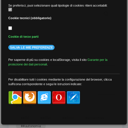
Se preferisci, puoi selezionare quali tipologie di cookies ritieni accettabili:
Cookie tecnici (obbligatorio)
per data
Cookie di terze parti
SALVA LE MIE PREFERENZE
Per saperne di più su cookies e localStorage, visita il sito
Garante per la
protezione dei dati personali
.
più recenti
Per disabilitare tutti i cookies mediante la configurazione del browser, clicca
sull'icona corrispondente e segui le istruzioni indicate:
meno recenti
per tag
##DS
##FGU
##Gilda
##audoizioni
##autonomia