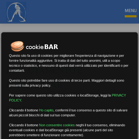
MENU
Questo sito fa uso di cookies per migliorare l'esperienza di navigazione e per
fornire funzionalità aggiuntive. Si tratta di dati del tutto anonimi, utili a scopo
tecnico o statistico, e nessuno di questi dati verrà utilizzato per identificarti o per
RECLUTAMENTO E
contattarti.
Questo sito potrebbe fare uso di cookies di terze parti. Maggiori dettagli sono
FORMAZIONE
presenti sulla privacy policy.
Per sapere come questo sito utilizza cookies o localStorage, leggi la
PRIVACY
POLICY
.
Nessun risultato.
Rimuovi filtri
Cliccando il bottone
Ho capito
,
confermi il tuo consenso a questo sito di salvare
alcuni piccoli blocchi di dati sul tuo computer.
Cliccando il bottone
Non consentire cookies
neghi il tuo consenso, eliminando
eventuali cookies e dati localStorage già presenti (alcune parti del sito
RICERCA
potrebbero smettere di funzionare correttamente).