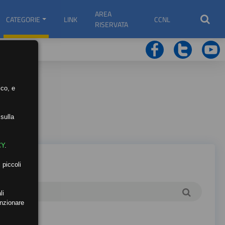
AREA
CATEGORIE
LINK
CCNL
RISERVATA
ico, e
sulla
CY
.
 piccoli
li
unzionare