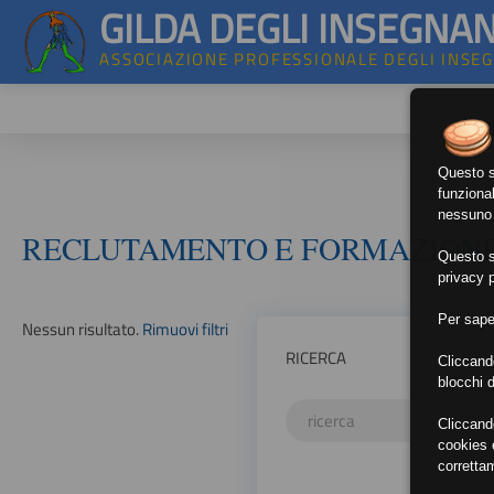
GILDA DEGLI INSEGNAN
ASSOCIAZIONE PROFESSIONALE DEGLI INSE
Questo si
funzional
nessuno d
RECLUTAMENTO E FORMAZION
Questo si
privacy p
Per sape
Nessun risultato.
Rimuovi filtri
RICERCA
Cliccand
blocchi d
Cliccand
cookies e
corretta