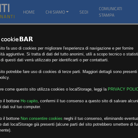
TI
COMUNICATI
HOME
CHI SIAMO
SEDI
STAMPA
GNANTI
to fa uso di cookies per migliorare l'esperienza di navigazione e per fornire
ità aggiuntive. Si tratta di dati del tutto anonimi, utili a scopo tecnico o statist
i questi dati verrà utilizzato per identificarti o per contattarti.
E
to potrebbe fare uso di cookies di terze parti. Maggiori dettagli sono presenti 
olicy.
re come questo sito utilizza cookies o localStorage, leggi la
PRIVACY POLI
o il bottone
Ho capito
,
confermi il tuo consenso a questo sito di salvare alcuni
i dati sul tuo computer.
o il bottone
Non consentire cookies
neghi il tuo consenso, eliminando eventua
 dati localStorage già presenti (alcune parti del sito potrebbero smettere di f
mente).