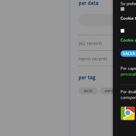
per data
Se prefer
Cookie t
Cookie d
più recenti
SALVA
meno recenti
Per saper
personal
per tag
##DS
##FGU
##Gi
Per disab
corrispon