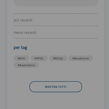
più recenti
meno recenti
per tag
##DS
##FGU
##Gilda
##audoizioni
##autonomia
MOSTRA TUTTI