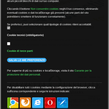
alcuni piccoli blocchi di dati sul tuo computer.
Cliccando il bottone
Non consentire cookies
neghi il tuo consenso, eliminando
eventuali cookies e dati localStorage già presenti (alcune parti del sito
potrebbero smettere di funzionare correttamente).
Se preferisci, puoi selezionare quali tipologie di cookies ritieni accettabili:
Approdo al posto fisso, vademecum della Gilda per i neo
assunti in ruolo
Cookie tecnici (obbligatorio)
Manuale essenziale: diritti, prerogative, adempimenti per
entrare con sicurezza nella nuova condizione professionale
Cookie di terze parti
10 Agosto 2022
SALVA LE MIE PREFERENZE
Per saperne di più su cookies e localStorage, visita il sito
Garante per la
protezione dei dati personali
.
Per disabilitare tutti i cookies mediante la configurazione del browser, clicca
sull'icona corrispondente e segui le istruzioni indicate: