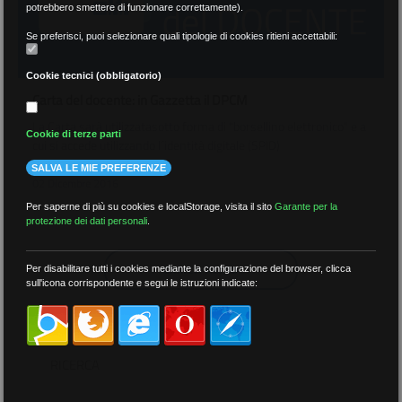
potrebbero smettere di funzionare correttamente).
Se preferisci, puoi selezionare quali tipologie di cookies ritieni accettabili:
Cookie tecnici (obbligatorio)
Carta del docente: in Gazzetta il DPCM
La Carta sarà utilizzatasotto forma di "borsellino elettronico" e a
Cookie di terze parti
cui si accede utilizzando l´identità digitale (SPID)
SALVA LE MIE PREFERENZE
02 Dicembre 2016
Per saperne di più su cookies e localStorage, visita il sito
Garante per la
protezione dei dati personali
.
CARICA ALTRO
Per disabilitare tutti i cookies mediante la configurazione del browser, clicca
sull'icona corrispondente e segui le istruzioni indicate:
RICERCA