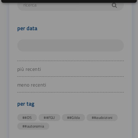
per data
più recenti
meno recenti
per tag
##DS
##FGU
##Gilda
##audoizioni
##autonomia