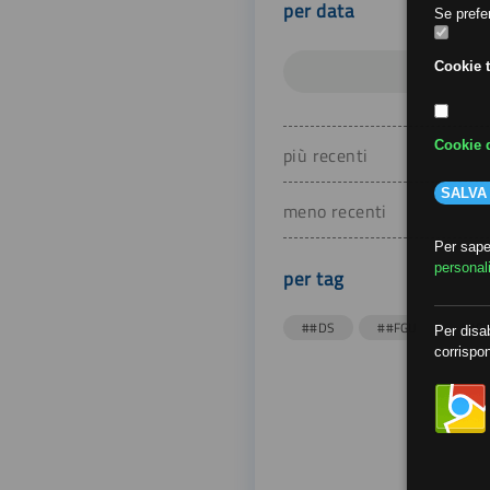
per data
Se prefer
Cookie t
Cookie d
più recenti
SALVA
meno recenti
Per saper
personal
per tag
##DS
##FGU
##Gi
Per disab
corrispon