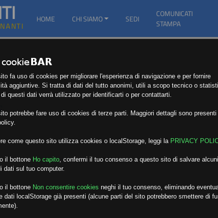
TI
COMUNICATI
HOME
CHI SIAMO
SEDI
STAMPA
GNANTI
to fa uso di cookies per migliorare l'esperienza di navigazione e per fornire
ità aggiuntive. Si tratta di dati del tutto anonimi, utili a scopo tecnico o statist
i questi dati verrà utilizzato per identificarti o per contattarti.
E
to potrebbe fare uso di cookies di terze parti. Maggiori dettagli sono presenti 
olicy.
re come questo sito utilizza cookies o localStorage, leggi la
PRIVACY POLI
o il bottone
Ho capito
,
confermi il tuo consenso a questo sito di salvare alcuni
i dati sul tuo computer.
o il bottone
Non consentire cookies
neghi il tuo consenso, eliminando eventua
 dati localStorage già presenti (alcune parti del sito potrebbero smettere di f
mente).