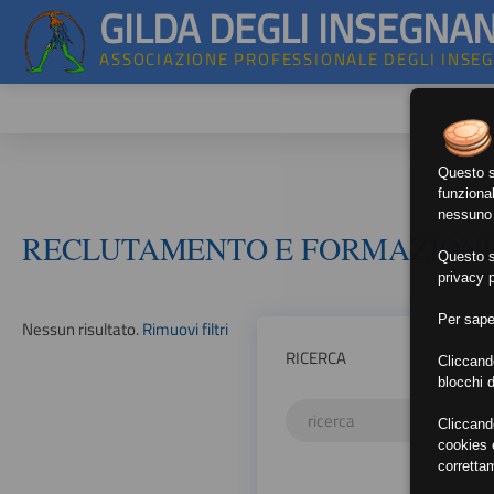
GILDA DEGLI INSEGNAN
ASSOCIAZIONE PROFESSIONALE DEGLI INSE
Questo si
funzional
nessuno d
RECLUTAMENTO E FORMAZION
Questo si
privacy p
Per sape
Nessun risultato.
Rimuovi filtri
RICERCA
Cliccand
blocchi d
Cliccand
cookies e
corretta