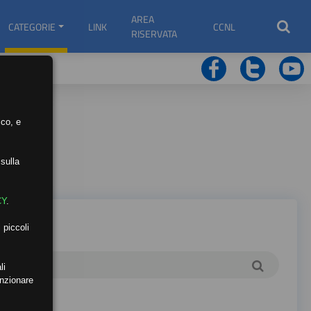
AREA
CATEGORIE
LINK
CCNL
RISERVATA
ico, e
sulla
CY
.
 piccoli
li
unzionare