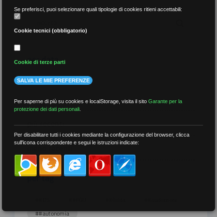
Se preferisci, puoi selezionare quali tipologie di cookies ritieni accettabili:
Cookie tecnici (obbligatorio)
per data
Cookie di terze parti
SALVA LE MIE PREFERENZE
Per saperne di più su cookies e localStorage, visita il sito
Garante per la
protezione dei dati personali
.
più recenti
Per disabilitare tutti i cookies mediante la configurazione del browser, clicca
sull'icona corrispondente e segui le istruzioni indicate:
meno recenti
per tag
##DS
##FGU
##Gilda
##audoizioni
##autonomia