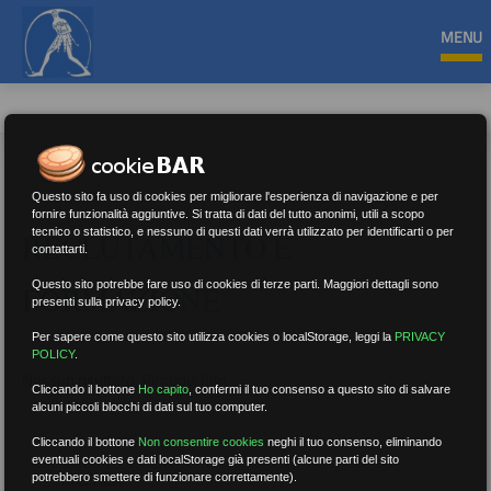
MENU
Questo sito fa uso di cookies per migliorare l'esperienza di navigazione e per
fornire funzionalità aggiuntive. Si tratta di dati del tutto anonimi, utili a scopo
tecnico o statistico, e nessuno di questi dati verrà utilizzato per identificarti o per
RECLUTAMENTO E
contattarti.
Questo sito potrebbe fare uso di cookies di terze parti. Maggiori dettagli sono
FORMAZIONE
presenti sulla privacy policy.
Per sapere come questo sito utilizza cookies o localStorage, leggi la
PRIVACY
POLICY
.
Nessun risultato.
Rimuovi filtri
Cliccando il bottone
Ho capito
,
confermi il tuo consenso a questo sito di salvare
alcuni piccoli blocchi di dati sul tuo computer.
Cliccando il bottone
Non consentire cookies
neghi il tuo consenso, eliminando
eventuali cookies e dati localStorage già presenti (alcune parti del sito
RICERCA
potrebbero smettere di funzionare correttamente).