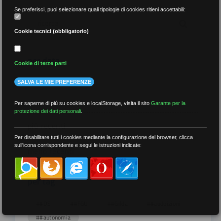
Se preferisci, puoi selezionare quali tipologie di cookies ritieni accettabili:
Cookie tecnici (obbligatorio)
per data
Cookie di terze parti
SALVA LE MIE PREFERENZE
Per saperne di più su cookies e localStorage, visita il sito
Garante per la
protezione dei dati personali
.
più recenti
Per disabilitare tutti i cookies mediante la configurazione del browser, clicca
sull'icona corrispondente e segui le istruzioni indicate:
meno recenti
per tag
##DS
##FGU
##Gilda
##audoizioni
##autonomia