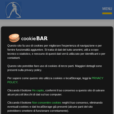
MENU
Questo sito fa uso di cookies per migliorare l'esperienza di navigazione e per
fornire funzionalità aggiuntive. Si tratta di dati del tutto anonimi, utili a scopo
tecnico o statistico, e nessuno di questi dati verrà utilizzato per identificarti o per
RECLUTAMENTO E
contattarti.
Questo sito potrebbe fare uso di cookies di terze parti. Maggiori dettagli sono
FORMAZIONE
presenti sulla privacy policy.
Per sapere come questo sito utilizza cookies o localStorage, leggi la
PRIVACY
POLICY
.
Nessun risultato.
Rimuovi filtri
Cliccando il bottone
Ho capito
,
confermi il tuo consenso a questo sito di salvare
alcuni piccoli blocchi di dati sul tuo computer.
Cliccando il bottone
Non consentire cookies
neghi il tuo consenso, eliminando
eventuali cookies e dati localStorage già presenti (alcune parti del sito
RICERCA
potrebbero smettere di funzionare correttamente).