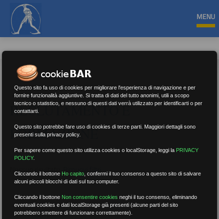
MENU
Questo sito fa uso di cookies per migliorare l'esperienza di navigazione e per
fornire funzionalità aggiuntive. Si tratta di dati del tutto anonimi, utili a scopo
tecnico o statistico, e nessuno di questi dati verrà utilizzato per identificarti o per
RECLUTAMENTO E
contattarti.
Questo sito potrebbe fare uso di cookies di terze parti. Maggiori dettagli sono
FORMAZIONE
presenti sulla privacy policy.
Per sapere come questo sito utilizza cookies o localStorage, leggi la
PRIVACY
POLICY
.
Nessun risultato.
Rimuovi filtri
Cliccando il bottone
Ho capito
,
confermi il tuo consenso a questo sito di salvare
alcuni piccoli blocchi di dati sul tuo computer.
Cliccando il bottone
Non consentire cookies
neghi il tuo consenso, eliminando
eventuali cookies e dati localStorage già presenti (alcune parti del sito
RICERCA
potrebbero smettere di funzionare correttamente).