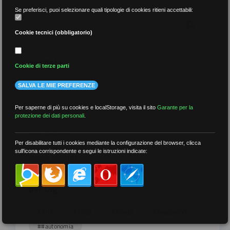
Se preferisci, puoi selezionare quali tipologie di cookies ritieni accettabili:
Cookie tecnici (obbligatorio)
per data
Cookie di terze parti
SALVA LE MIE PREFERENZE
Per saperne di più su cookies e localStorage, visita il sito
Garante per la
protezione dei dati personali
.
più recenti
Per disabilitare tutti i cookies mediante la configurazione del browser, clicca
sull'icona corrispondente e segui le istruzioni indicate:
meno recenti
per tag
##DS
##FGU
##Gilda
##audoizioni
##autonomia