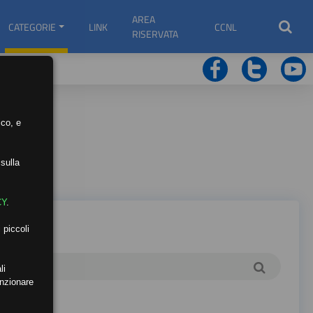
AREA
CATEGORIE
LINK
CCNL
RISERVATA
ico, e
sulla
CY
.
 piccoli
li
unzionare