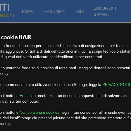
TI
COMUNICATI
HOME
CHI SIAMO
SEDI
STAMPA
GNANTI
to fa uso di cookies per migliorare l'esperienza di navigazione e per fornire
ità aggiuntive. Si tratta di dati del tutto anonimi, utili a scopo tecnico o statist
i questi dati verrà utilizzato per identificarti o per contattarti.
E
to potrebbe fare uso di cookies di terze parti. Maggiori dettagli sono presenti 
olicy.
re come questo sito utilizza cookies o localStorage, leggi la
PRIVACY POLI
o il bottone
Ho capito
,
confermi il tuo consenso a questo sito di salvare alcuni
i dati sul tuo computer.
o il bottone
Non consentire cookies
neghi il tuo consenso, eliminando eventua
 dati localStorage già presenti (alcune parti del sito potrebbero smettere di f
mente).