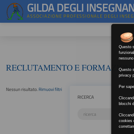
GILDA DEGLI INSEGNAN
ASSOCIAZIONE PROFESSIONALE DEGLI INSE
Questo si
funzional
nessuno d
RECLUTAMENTO E FORMAZION
Questo si
privacy p
Per sape
Nessun risultato.
Rimuovi filtri
RICERCA
Cliccand
blocchi d
Cliccand
cookies e
corretta