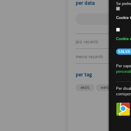
per data
Se prefer
Cookie t
Cookie d
più recenti
SALVA
meno recenti
Per saper
personal
per tag
##DS
##FGU
##Gi
Per disab
corrispon