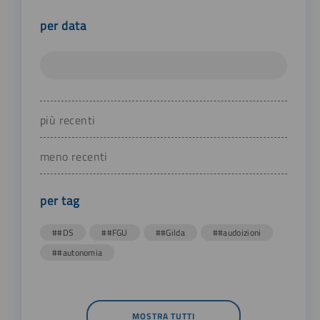
per data
più recenti
meno recenti
per tag
##DS
##FGU
##Gilda
##audoizioni
##autonomia
MOSTRA TUTTI