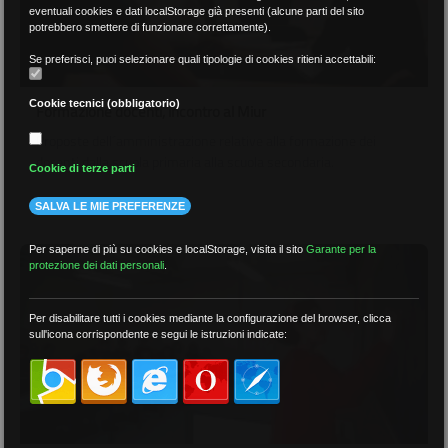
eventuali cookies e dati localStorage già presenti (alcune parti del sito
potrebbero smettere di funzionare correttamente).
Se preferisci, puoi selezionare quali tipologie di cookies ritieni accettabili:
Cookie tecnici (obbligatorio)
Formazione docenti, incontro al Miur
Proposte dell´amministrazione relative alla formazione dei
docenti dalla scuola primaria alla scuola secondaria.
Cookie di terze parti
21 Ottobre 2010
SALVA LE MIE PREFERENZE
Per saperne di più su cookies e localStorage, visita il sito
Garante per la
protezione dei dati personali
.
Per disabilitare tutti i cookies mediante la configurazione del browser, clicca
sull'icona corrispondente e segui le istruzioni indicate: