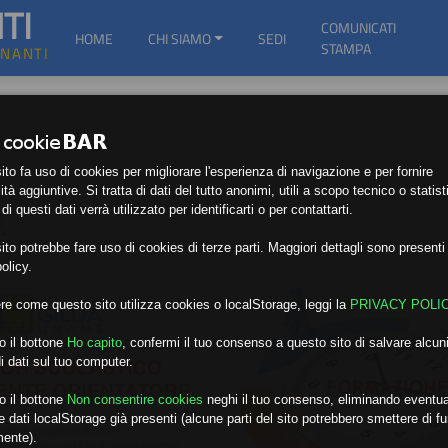
TI
COMUNICATI
HOME
CHI SIAMO
SEDI
STAMPA
GNANTI
to fa uso di cookies per migliorare l'esperienza di navigazione e per fornire
ità aggiuntive. Si tratta di dati del tutto anonimi, utili a scopo tecnico o statist
i questi dati verrà utilizzato per identificarti o per contattarti.
E
to potrebbe fare uso di cookies di terze parti. Maggiori dettagli sono presenti 
olicy.
re come questo sito utilizza cookies o localStorage, leggi la
PRIVACY POLI
o il bottone
Ho capito
,
confermi il tuo consenso a questo sito di salvare alcuni
i dati sul tuo computer.
o il bottone
Non consentire cookies
neghi il tuo consenso, eliminando eventua
 dati localStorage già presenti (alcune parti del sito potrebbero smettere di f
mente).