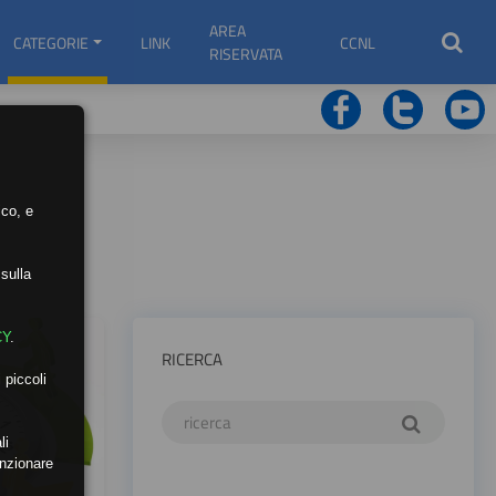
AREA
CATEGORIE
LINK
CCNL
RISERVATA
ico, e
sulla
CY
.
RICERCA
 piccoli
li
unzionare