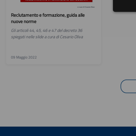
Reclutamento e formazione, guida alle
nuove norme
Gli articoli 44, 45, 46 e 47 del decreto 36
spiegati nelle slide a cura di Cesario Oliva
09 Maggio 2022