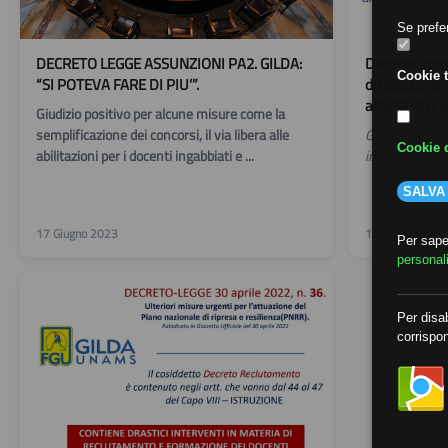
Se prefer
DECRETO LEGGE ASSUNZIONI PA2. GILDA:
Docente tutor,
Cookie t
“SI POTEVA FARE DI PIU’”.
di utilizzo de
attività di o
Giudizio positivo per alcune misure come la
semplificazione dei concorsi, il via libera alle
Gilda: "Impeg
Cookie d
abilitazioni per i docenti ingabbiati e ...
irrisori. Atten
SALVA
17 Giugno 2023
12 Aprile 2023
Per saper
personal
Per disab
corrispon