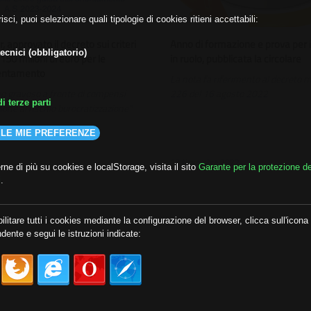
isci, puoi selezionare quali tipologie di cookies ritieni accettabili:
 approvato il decreto sui criteri
Anno di formazione e prova per 
ecnici (obbligatorio)
i 150 milioni di euro per le
in ruolo, pubblicata la circolare
rientamento
La nota fa riferimento al decreto m
no gravoso a fronte di compensi
226 del 16 agosto 2022
i terze parti
zione al rischio burocratizzazione"
 LE MIE PREFERENZE
18 Novembre 2022
ne di più su cookies e localStorage, visita il sito
Garante per la protezione de
i
.
ilitare tutti i cookies mediante la configurazione del browser, clicca sull'icona
dente e segui le istruzioni indicate: