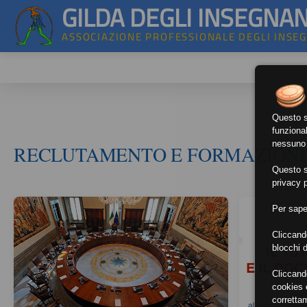
GILDA DEGLI INSEGNAN
ASSOCIAZIONE PROFESSIONALE DEGLI INSE
Questo si
funzional
nessuno d
RECLUTAMENTO E FORMAZION
Questo si
privacy p
Per sape
Cliccand
blocchi d
Cliccand
cookies e
corretta