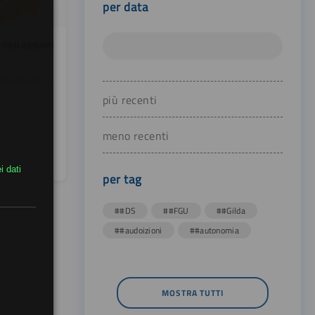
per data
i neo assunti
inisteriale n.
più recenti
meno recenti
i dati
per tag
##DS
##FGU
##Gilda
##audoizioni
##autonomia
MOSTRA TUTTI