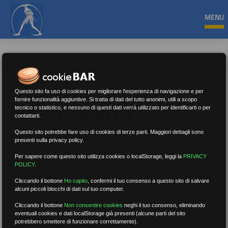
MENU
Questo sito fa uso di cookies per migliorare l'esperienza di navigazione e per
fornire funzionalità aggiuntive. Si tratta di dati del tutto anonimi, utili a scopo
tecnico o statistico, e nessuno di questi dati verrà utilizzato per identificarti o per
RECLUTAMENTO E
contattarti.
Questo sito potrebbe fare uso di cookies di terze parti. Maggiori dettagli sono
FORMAZIONE
presenti sulla privacy policy.
Per sapere come questo sito utilizza cookies o localStorage, leggi la
PRIVACY
POLICY
.
Nessun risultato.
Rimuovi filtri
Cliccando il bottone
Ho capito
,
confermi il tuo consenso a questo sito di salvare
alcuni piccoli blocchi di dati sul tuo computer.
Cliccando il bottone
Non consentire cookies
neghi il tuo consenso, eliminando
eventuali cookies e dati localStorage già presenti (alcune parti del sito
RICERCA
potrebbero smettere di funzionare correttamente).