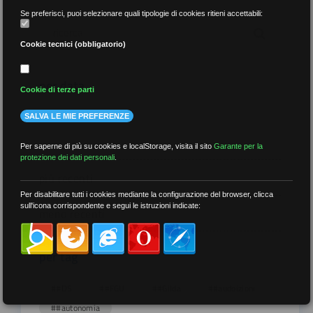
Se preferisci, puoi selezionare quali tipologie di cookies ritieni accettabili:
Cookie tecnici (obbligatorio)
per data
Cookie di terze parti
SALVA LE MIE PREFERENZE
Per saperne di più su cookies e localStorage, visita il sito
Garante per la
protezione dei dati personali
.
più recenti
Per disabilitare tutti i cookies mediante la configurazione del browser, clicca
sull'icona corrispondente e segui le istruzioni indicate:
meno recenti
per tag
##DS
##FGU
##Gilda
##audoizioni
##autonomia