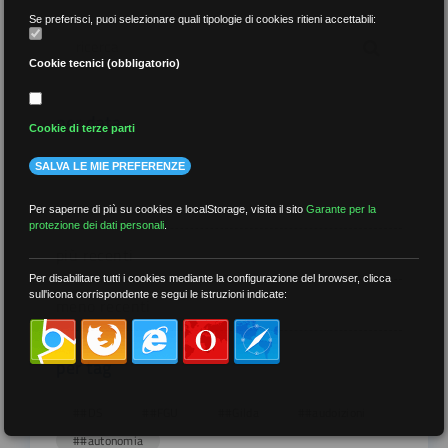
Se preferisci, puoi selezionare quali tipologie di cookies ritieni accettabili:
Cookie tecnici (obbligatorio)
per data
Cookie di terze parti
SALVA LE MIE PREFERENZE
Per saperne di più su cookies e localStorage, visita il sito
Garante per la
protezione dei dati personali
.
più recenti
Per disabilitare tutti i cookies mediante la configurazione del browser, clicca
sull'icona corrispondente e segui le istruzioni indicate:
meno recenti
per tag
##DS
##FGU
##Gilda
##audoizioni
##autonomia