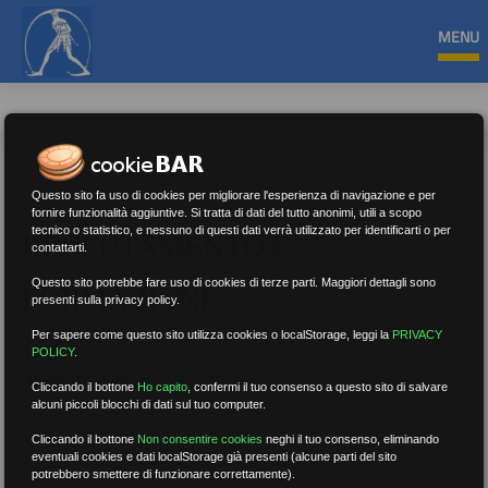
MENU
Questo sito fa uso di cookies per migliorare l'esperienza di navigazione e per
fornire funzionalità aggiuntive. Si tratta di dati del tutto anonimi, utili a scopo
tecnico o statistico, e nessuno di questi dati verrà utilizzato per identificarti o per
RECLUTAMENTO E
contattarti.
Questo sito potrebbe fare uso di cookies di terze parti. Maggiori dettagli sono
FORMAZIONE
presenti sulla privacy policy.
Per sapere come questo sito utilizza cookies o localStorage, leggi la
PRIVACY
POLICY
.
Nessun risultato.
Rimuovi filtri
Cliccando il bottone
Ho capito
,
confermi il tuo consenso a questo sito di salvare
alcuni piccoli blocchi di dati sul tuo computer.
Cliccando il bottone
Non consentire cookies
neghi il tuo consenso, eliminando
eventuali cookies e dati localStorage già presenti (alcune parti del sito
RICERCA
potrebbero smettere di funzionare correttamente).