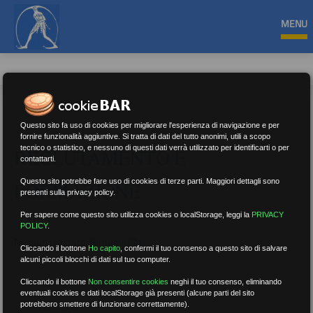
MENU
Questo sito fa uso di cookies per migliorare l'esperienza di navigazione e per
fornire funzionalità aggiuntive. Si tratta di dati del tutto anonimi, utili a scopo
tecnico o statistico, e nessuno di questi dati verrà utilizzato per identificarti o per
RECLUTAMENTO E
contattarti.
Questo sito potrebbe fare uso di cookies di terze parti. Maggiori dettagli sono
FORMAZIONE
presenti sulla privacy policy.
Per sapere come questo sito utilizza cookies o localStorage, leggi la
PRIVACY
POLICY
.
Nessun risultato.
Rimuovi filtri
Cliccando il bottone
Ho capito
,
confermi il tuo consenso a questo sito di salvare
alcuni piccoli blocchi di dati sul tuo computer.
Cliccando il bottone
Non consentire cookies
neghi il tuo consenso, eliminando
eventuali cookies e dati localStorage già presenti (alcune parti del sito
RICERCA
potrebbero smettere di funzionare correttamente).