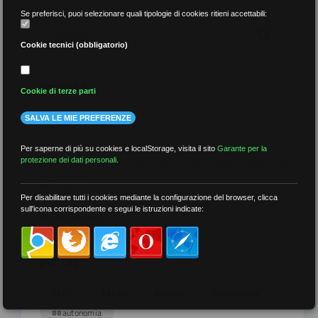
Se preferisci, puoi selezionare quali tipologie di cookies ritieni accettabili:
Cookie tecnici (obbligatorio)
per data
Cookie di terze parti
SALVA LE MIE PREFERENZE
Per saperne di più su cookies e localStorage, visita il sito
Garante per la
protezione dei dati personali
.
più recenti
Per disabilitare tutti i cookies mediante la configurazione del browser, clicca
sull'icona corrispondente e segui le istruzioni indicate:
meno recenti
per tag
##DS
##FGU
##Gilda
##audoizioni
##autonomia